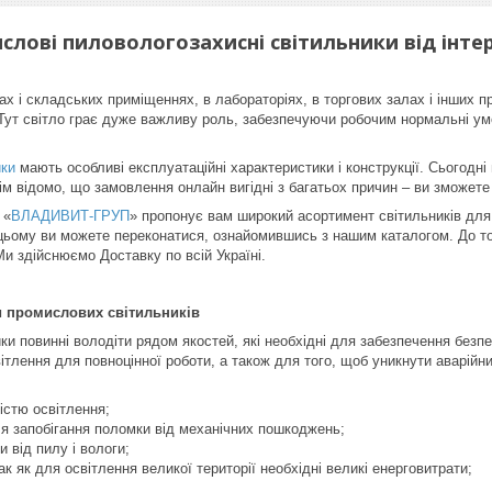
слові пиловологозахисні світильники від ін
хах і складських приміщеннях, в лабораторіях, в торгових залах і інших
 Тут світло грає дуже важливу роль, забезпечуючи робочим нормальні умо
ики
мають особливі експлуатаційні характеристики і конструкції. Сьогодні 
сім відомо, що замовлення онлайн вигідні з багатьох причин – ви зможет
 «
ВЛАДИВИТ-ГРУП
» пропонує вам широкий асортимент світильників для
 в цьому ви можете переконатися, ознайомившись з нашим каталогом. До 
Ми здійснюємо Доставку по всій Україні.
и промислових світильників
и повинні володіти рядом якостей, які необхідні для забезпечення безпек
ітлення для повноцінної роботи, а також для того, щоб уникнути аварійни
істю освітлення;
я запобігання поломки від механічних пошкоджень;
 від пилу і вологи;
ак як для освітлення великої території необхідні великі енерговитрати;