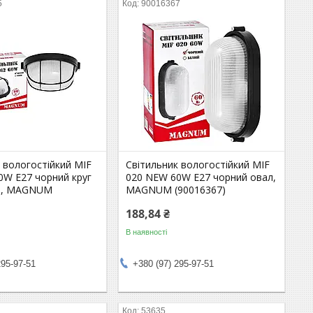
5
90016367
 вологостійкий MIF
Світильник вологостійкий MIF
0W E27 чорний круг
020 NEW 60W E27 чорний овал,
ою, MAGNUM
MAGNUM (90016367)
188,84 ₴
В наявності
295-97-51
+380 (97) 295-97-51
53635