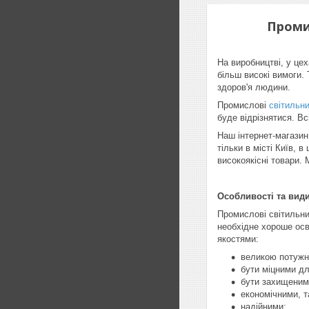
Проми
На виробництві, у це
більш високі вимоги.
здоров'я людини.
Промислові
світильн
буде відрізнятися. В
Наш інтернет-магазин
тільки в місті Київ,
високоякісні товари. 
Особливості та вид
Промислові світильник
необхідне хороше осв
якостями:
великою потужн
бути міцними дл
бути захищеними
економічними, т
надійними;