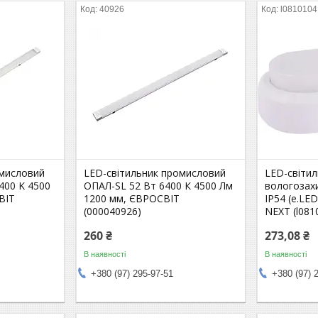
40926
l0810104
омисловий
LED-світильник промисловий
LED-світи
400 K 4500
ОПАЛ-SL 52 Вт 6400 К 4500 Лм
вологозах
ВІТ
1200 мм, ЄВРОСВІТ
IP54 (e.LED
(000040926)
NEXT (l081
260 ₴
273,08 ₴
В наявності
В наявності
+380 (97) 295-97-51
+380 (97) 