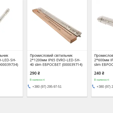
льник
Промисловий світильник
Промислов
O-LED-SH-
2*1200мм IP65 EVRO-LED-SH-
2*600мм I
000039734)
40 slim ЕВРОСВЕТ (000039714)
slim ЕВРО
290 ₴
240 ₴
В наявності
В наявності
+380 (97) 295-97-51
+380 (97) 