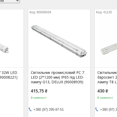
90008939
41135
7 32W LED
Світильник промисловий PC 7
Світильни
(90008221)
LED (2*1200 мм) IP65 під LED-
Евросвет 2
лампу G13, DELUX (90008939)
лампу Т8 L
415,75 ₴
430 ₴
В наявності
В наявності
+380 (97) 295-97-51
+380 (97) 