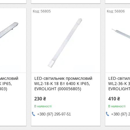
56805
56806
омисловий
LED-світильник промисловий
LED-світи
 IP65,
WL2-18-K 18 Вт 6400 K IP65,
WL2-36-K 3
803)
EVROLIGHT (000056805)
EVROLIGHT
230 ₴
410 ₴
В наявності
В наявності
+380 (97) 295-97-51
+380 (97) 