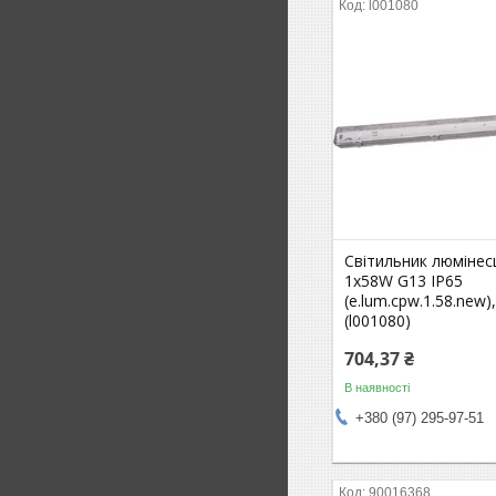
l001080
Світильник люмінес
1х58W G13 IP65
(e.lum.cpw.1.58.new)
(l001080)
704,37 ₴
В наявності
+380 (97) 295-97-51
90016368