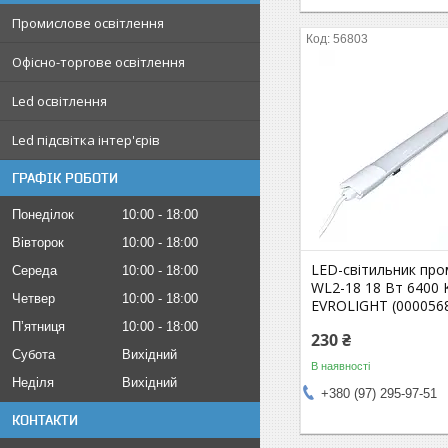
Промислове освітлення
56803
Офісно-торгове освітлення
Led освітлення
Led підсвітка інтер'єрів
ГРАФІК РОБОТИ
Понеділок
10:00
18:00
Вівторок
10:00
18:00
LED-світильник пр
Середа
10:00
18:00
WL2-18 18 Вт 6400 K
Четвер
10:00
18:00
EVROLIGHT (000056
Пʼятниця
10:00
18:00
230 ₴
Субота
Вихідний
В наявності
Неділя
Вихідний
+380 (97) 295-97-51
КОНТАКТИ