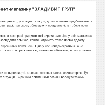
тернет-магазину "ВЛАДИВИТ ГРУП"
 приміщеннях, де працюють люди, до висвітлення пред'являються
ви праці, при цьому збільшуючи продуктивність і зберігаючи
можна без праці придбати такі вироби, але ціна у всіх магазинах
е заощадити свій час, кошти і отримати товар прямо додому.
 виробничих приміщень. Ціна у нас найдемократичніша не
того ж ми співпрацюємо з відомими виробниками, які випускають
и на виробництві, в цехах, торгових залах, лабораторіях. Тут
х ситуацій. Виробничі світильники повинні володіти такими