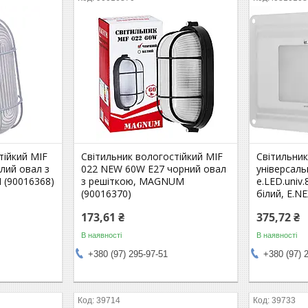
тійкий MIF
Світильник вологостійкий MIF
Світильник
лий овал з
022 NEW 60W E27 чорний овал
універсаль
(90016368)
з решіткою, MAGNUM
e.LED.univ.
(90016370)
білий, E.N
173,61 ₴
375,72 ₴
В наявності
В наявності
+380 (97) 295-97-51
+380 (97) 
39714
39733