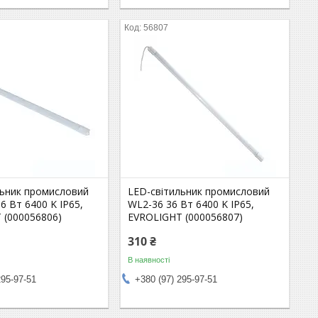
56807
льник промисловий
LED-світильник промисловий
6 Вт 6400 K IP65,
WL2-36 36 Вт 6400 K IP65,
 (000056806)
EVROLIGHT (000056807)
310 ₴
В наявності
295-97-51
+380 (97) 295-97-51