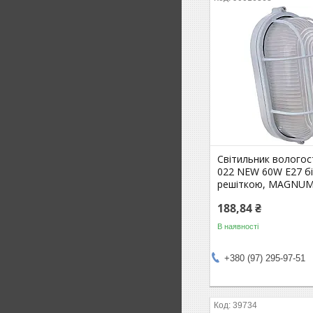
Світильник вологос
022 NEW 60W E27 бі
решіткою, MAGNUM 
188,84 ₴
В наявності
+380 (97) 295-97-51
39734