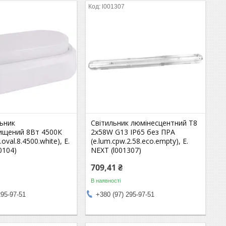
l001307
льник
Світильник люмінесцентний T8
ищений 8Вт 4500К
2x58W G13 IP65 без ПРА
.oval.8.4500.white), E.
(e.lum.cpw.2.58.eco.empty), E.
0104)
NEXT (l001307)
709,41 ₴
В наявності
295-97-51
+380 (97) 295-97-51