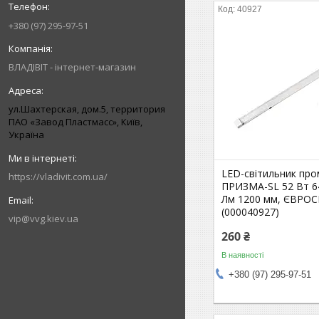
40927
+380 (97) 295-97-51
ВЛАДІВІТ - інтернет-магазин
ул.Шахтерская, дом.5, территория
ПАО «Завод Пластмасс», Київ,
Україна
LED-світильник пр
https://vladivit.com.ua/
ПРИЗМА-SL 52 Вт 6
Лм 1200 мм, ЄВРОС
(000040927)
vip@vvg.kiev.ua
260 ₴
В наявності
+380 (97) 295-97-51