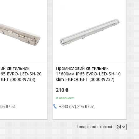
ий світильник
Промисловий світильник
P65 EVRO-LED-SH-20
1*600мм IP65 EVRO-LED-SH-10
СВЕТ (000039733)
slim ЕВРОСВЕТ (000039732)
210 ₴
В наявності
295-97-51
+380 (97) 295-97-51