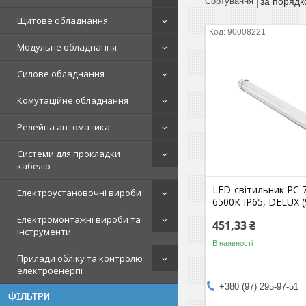
Щитове обладнання
90008221
Модульне обладнання
Силове обладнання
Комутаційне обладнання
Релейна автоматика
Системи для прокладки
кабелю
LED-світильник PC 
Електроустановочні вироби
6500К IP65, DELUX 
Електромонтажні вироби та
451,33 ₴
інструменти
В наявності
Прилади обліку та контролю
електроенергії
+380 (97) 295-97-51
ФІЛЬТРИ