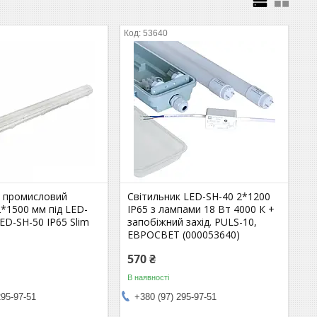
53640
к промисловий
Світильник LED-SH-40 2*1200
*1500 мм під LED-
IP65 з лампами 18 Вт 4000 К +
ED-SH-50 IP65 Slim
запобіжний захід. PULS-10,
ЕВРОСВЕТ (000053640)
570 ₴
В наявності
295-97-51
+380 (97) 295-97-51