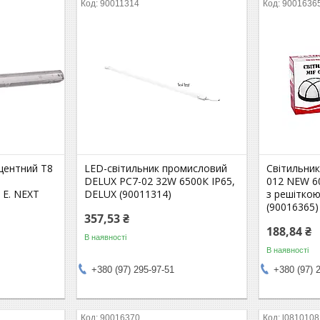
90011314
9001636
центний T8
LED-світильник промисловий
Світильник
DELUX PC7-02 32W 6500К IP65,
012 NEW 6
, E. NEXT
DELUX (90011314)
з решітк
(90016365)
357,53 ₴
188,84 ₴
В наявності
В наявності
+380 (97) 295-97-51
+380 (97) 
90016370
l0810108