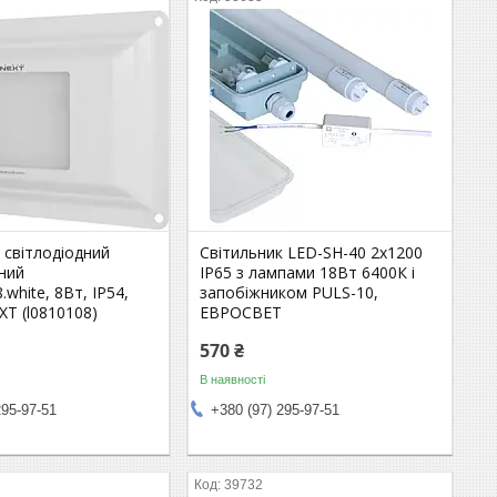
 світлодіодний
Світильник LED-SH-40 2х1200
ний
IP65 з лампами 18Вт 6400К і
8.white, 8Вт, IP54,
запобіжником PULS-10,
EXT (l0810108)
ЕВРОСВЕТ
570 ₴
В наявності
295-97-51
+380 (97) 295-97-51
39732