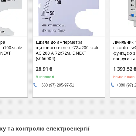
тра
Шкала до амперметра
Лічильник 
.a100.scale
щитового e.meter72.a200.scale
e.control.
.NEXT
АС 200 А 72х72м, E.NEXT
функцією з
(s066004)
напруги та
28,91 ₴
1 393,52 
В наявності
Немає в наявн
+380 (97) 295-97-51
+380 (97) 
ку та контролю електроенергії