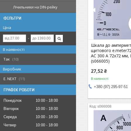
Лічильники на DIN-рейку
ФІЛЬТРИ
Ціна
Шкала до амперме
В наявності
щитового e.meter72
АС 300 А 72х72 мм,
Так
10
(s066005)
Виробник
27,52 ₴
E. NEXT
11
В наявності
+380 (97) 295-97-51
ГРАФІК РОБОТИ
Понеділок
10:00
18:00
s066008
Вівторок
10:00
18:00
Середа
10:00
18:00
Четвер
10:00
18:00