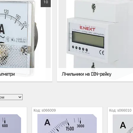
10
ьтметри
Лічильники на DIN-рейку
s066009
s066010