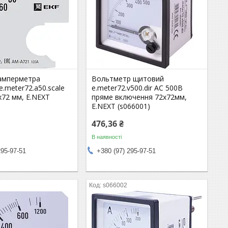
амперметра
Вольтметр щитовий
.meter72.a50.scale
e.meter72.v500.dir АС 500В
х72 мм, E.NEXT
пряме включення 72х72мм,
E.NEXT (s066001)
476,36 ₴
В наявності
295-97-51
+380 (97) 295-97-51
s066002