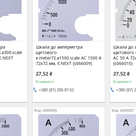
тра
Шкала до амперметра
Шкала до 
.a300.scale
щитового
щитового e
 E.NEXT
e.meter72.a1500.scale АС 1500 А
АС 50 А 72
72х72 мм, E.NEXT (s066009)
(s066010)
27,52 ₴
27,52 ₴
В наявності
В наявності
+380 (97) 295-97-51
+380 (97) 
s066006
s066007