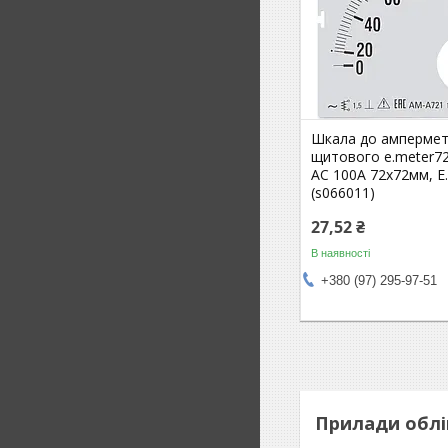
Шкала до амперме
щитового e.meter72
АС 100А 72х72мм, E
(s066011)
27,52 ₴
В наявності
+380 (97) 295-97-51
Прилади облі