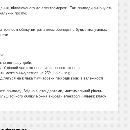
іщення, підключеного до електромережі. Такі прилади виконують
нальних послуг.
 точності обліку витрати електроенергії в будь-яких умовах
ьники:
ки:
но від часу доби;
у. У нічний час з-за невеликих навантажень на
ти може знижуватися на 25% і більше);
діляться на кілька тимчасових періодів (зон) в залежності
ості приладу. Згідно зі стандартами, максимальний рівень
більш точного обліку можна вибрати електролічильник класу
 информация