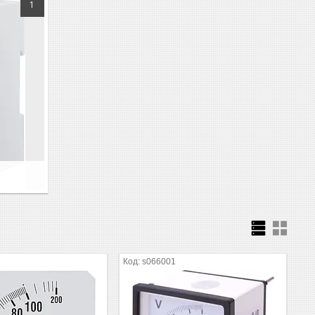
1
s066001