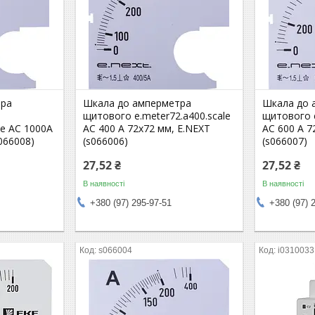
тра
Шкала до амперметра
Шкала до 
щитового e.meter72.a400.scale
щитового e
le АС 1000А
АС 400 А 72х72 мм, E.NEXT
АС 600 А 7
066008)
(s066006)
(s066007)
27,52 ₴
27,52 ₴
В наявності
В наявності
+380 (97) 295-97-51
+380 (97) 
s066004
i0310033