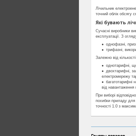
Лічильник електроене
точний облік обсягу 
Які бувають лі
Сучасні виробники ви
експлуатації. З огляд
однофазні, приз
трифазні, викор
Залежно від кількост
однотарифні, що
двохтарифні, за
електромережу та
багатотарифні н
від навантаження 
При виборі відповідн
похибки приладу для 
точності 1.0 з макси
Группы товаров