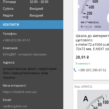
Пʼятниця
10:00
18:00
Субота
Вихідний
Неділя
Вихідний
КОНТАКТИ
Шкала до амперме
щитового
+380 (97) 295-97-51
e.meter72.a1000.sca
72х72 мм, E.NEXT (s
ВЛАДІВІТ - інтернет-магазин
28,91 ₴
В наявності
ул.Шахтерская, дом.5, территория
+380 (97) 295-97-51
ПАО «Завод Пластмасс», Київ,
Україна
s066011
https://vladivit.com.ua/
vip@vvg.kiev.ua