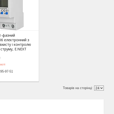
1-фазний
w06 електронний з
ахисту і контролю
 струму, E.NEXT
₴
ості
295-97-51