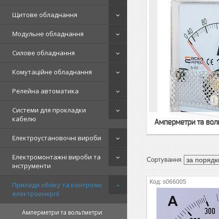
Щитове обладнання
Модульне обладнання
Силове обладнання
Комутаційне обладнання
Релейна автоматика
Системи для прокладки
кабелю
Амперметри та вол
Електроустановочні вироби
Електромонтажні вироби та
інструменти
s066005
Прилади обліку та контролю
електроенергії
Амперметри та вольтметри