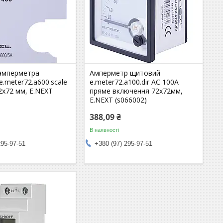
амперметра
Амперметр щитовий
.meter72.a600.scale
e.meter72.a100.dir АС 100A
2х72 мм, E.NEXT
пряме включення 72х72мм,
E.NEXT (s066002)
388,09 ₴
В наявності
295-97-51
+380 (97) 295-97-51