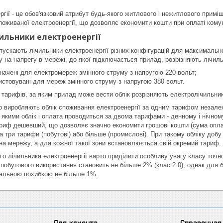
ргії - це обов'язковий атрибут будь-якого житлового і нежитлового прим
споживаної електроенергії, що дозволяє економити кошти при оплаті кому
чильники електроенергії
пускають лічильники електроенергії різних конфігурацій для максимальної
у на напрегу в мережі, до якої підключається прилад, розрізняють лічил
начені для електромереж змінного струму з напругою 220 вольт;
истовувані для мереж змінного струму з напругою 380 вольт.
і тарифів, за яким прилад може вести облік розрізняють електролічильни
 виробляють облік споживання електроенергії за одним тарифом незалеж
 якими облік і оплата проводиться за двома тарифами - денному і нічном
риф дешевший, що дозволяє значно економити грошові кошти (сума опла
а три тарифи (побутові) або більше (промислові). При такому обліку добу 
на мережу, а для кожної такої зони встановлюється свій окремий тариф.
ого лічильника електроенергії варто приділити особливу увагу класу точн
побутового використання становить не більше 2% (клас 2.0), однак для 
мальною похибкою не більше 1%.
Для клиента
Справочная