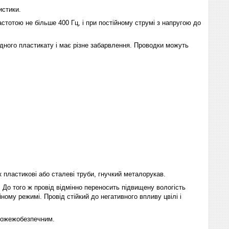
истики.
тотою не більше 400 Гц, і при постійному струмі з напругою до
идного пластикату і має різне забарвлення. Проводки можуть
 пластикові або сталеві труби, гнучкий металорукав.
 До того ж провід відмінно переносить підвищену вологість
ому режимі. Провід стійкий до негативного впливу цвілі і
 пожежобезпечним.