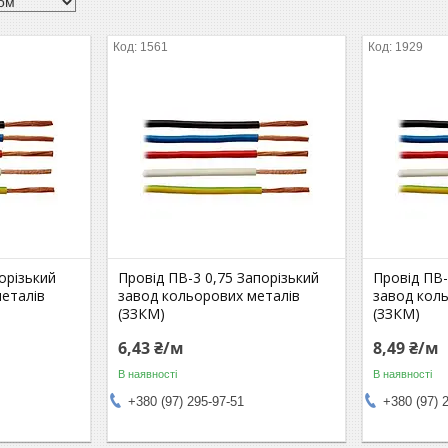
1561
1929
орізький
Провід ПВ-3 0,75 Запорізький
Провід ПВ-
еталів
завод кольорових металів
завод кол
(ЗЗКМ)
(ЗЗКМ)
6,43 ₴/м
8,49 ₴/м
В наявності
В наявності
+380 (97) 295-97-51
+380 (97) 