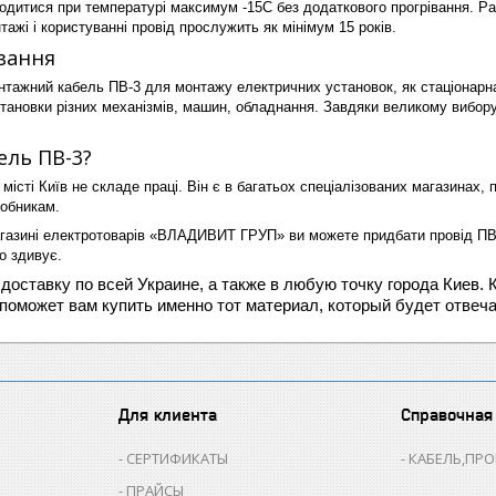
дитися при температурі максимум -15С без додаткового прогрівання. Рад
ажі і користуванні провід прослужить як мінімум 15 років.
вання
тажний кабель ПВ-3 для монтажу електричних установок, як стаціонарн
тановки різних механізмів, машин, обладнання. Завдяки великому вибору 
ель ПВ-3?
місті Київ не складе праці. Він є в багатьох спеціалізованих магазинах, п
робникам.
газині електротоварів «ВЛАДИВИТ ГРУП» ви можете придбати провід ПВ-3 
о здивує.
оставку по всей Украине, а также в любую точку города Киев.
 поможет вам купить именно тот материал, который будет отвеч
Для клиента
Справочная
СЕРТИФИКАТЫ
КАБЕЛЬ,ПР
ПРАЙСЫ