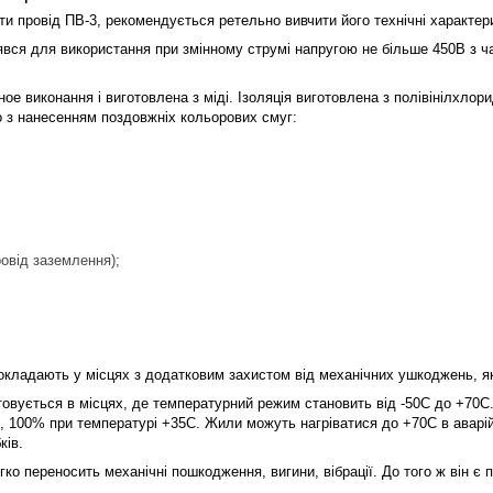
ти провід ПВ-3, рекомендується ретельно вивчити його технічні характер
вся для використання при змінному струмі напругою не більше 450В з час
е виконання і виготовлена з міді. Ізоляція виготовлена з полівінілхлор
 з нанесенням поздовжніх кольорових смуг:
ровід заземлення);
окладають у місцях з додатковим захистом від механічних ушкоджень, як
овується в місцях, де температурний режим становить від -50С до +70С.
д, 100% при температурі +35С. Жили можуть нагріватися до +70С в аварійн
ків.
ко переносить механічні пошкодження, вигини, вібрації. До того ж він є