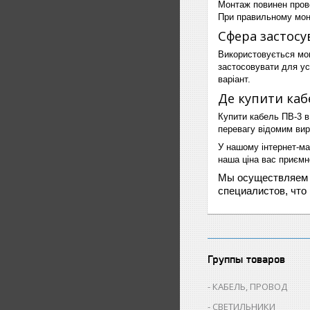
Монтаж повинен прово
При правильному монт
Сфера застосу
Використовується мон
застосовувати для ус
варіант.
Де купити каб
Купити кабель ПВ-3 в 
перевагу відомим ви
У нашому інтернет-ма
наша ціна вас приємн
Мы осуществляем д
специалистов, что
Группы товаров
КАБЕЛЬ, ПРОВОД
СВЕТИЛЬНИКИ