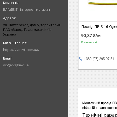
ВЛАДІВІТ - інтернет-магазин
ул.Шахтерская, дом.5, территория
Провід ПВ-3 16 Оде
ПАО «Завод Пластмасс», Київ,
Україна
90,87 ₴/м
В наявності
https://vladivit.com.ua/
+380 (97) 295-97-51
vip@vvg.kiev.ua
Монтажний провід ПВ-3
вібраційні навантажен
Технічні хара