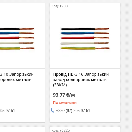
1933
3 10 Запорізький
Провід ПВ-3 16 Запорізький
ьорових металів
завод кольорових металів
(ЗЗКМ)
м
93,77 ₴/м
Під замовлення
295-97-51
+380 (97) 295-97-51
76225