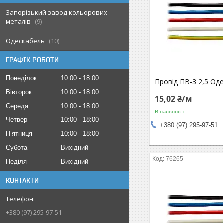
Запорізький завод кольорових
металів
9
Одескабель
10
ГРАФІК РОБОТИ
Понеділок
10:00
18:00
Провід ПВ-3 2,5 Од
Вівторок
10:00
18:00
15,02 ₴/м
Середа
10:00
18:00
В наявності
Четвер
10:00
18:00
+380 (97) 295-97-51
Пʼятниця
10:00
18:00
Субота
Вихідний
76265
Неділя
Вихідний
КОНТАКТИ
+380 (97) 295-97-51