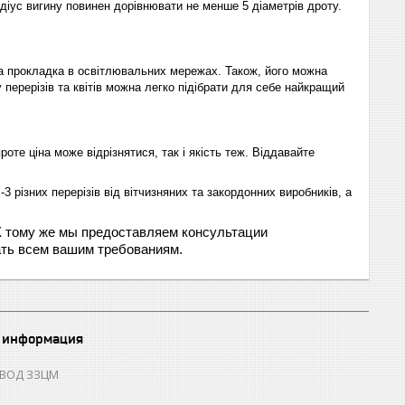
іус вигину повинен дорівнювати не менше 5 діаметрів дроту.
а прокладка в освітлювальних мережах. Також, його можна
перерізів та квітів можна легко підібрати для себе найкращий
роте ціна може відрізнятися, так і якість теж. Віддавайте
різних перерізів від вітчизняних та закордонних виробників, а
 К тому же мы предоставляем консультации
ать всем вашим требованиям.
 информация
ОВОД ЗЗЦМ