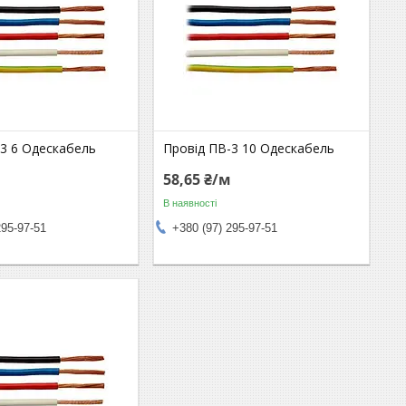
-3 6 Одескабель
Провід ПВ-3 10 Одескабель
м
58,65 ₴/м
В наявності
295-97-51
+380 (97) 295-97-51