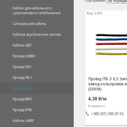
Кабелі для кабельного,
супутникового телебачення
1355
Сигнальний кабель
Кабели акустических систем
Кабель ВВГ
Провід ШВВП
Провід ПВС
Провід ПВ-1
Провід ПВ-3 0,5 Зап
завод кольорових м
Провід ПВ-3
(ЗЗКМ)
4,38 ₴/м
Провід ВВП
В наявності
Провід ППВ
+380 (97) 295-97-51
Кабель АВВГ