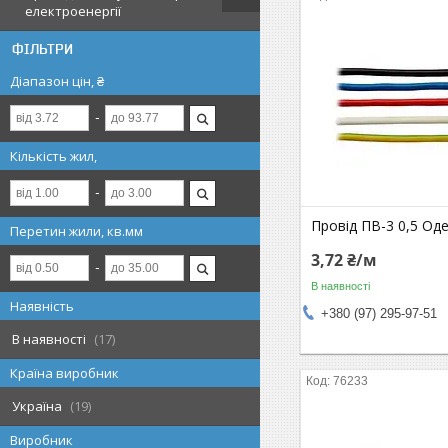
електроенергії
ФІЛЬТРИ
Діапазон цін, ₴
Кількість жил,
Провід ПВ-3 0,5 Од
Перетин жили, кв.мм
3,72 ₴/м
В наявності
Наявність
+380 (97) 295-97-51
В наявності
17
Країна виробник
76233
Україна
19
Виробник