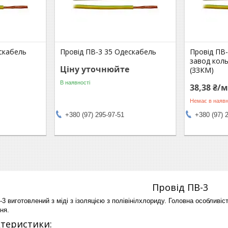
скабель
Провід ПВ-3 35 Одескабель
Провід ПВ-
завод кол
Ціну уточнюйте
(ЗЗКМ)
В наявності
38,38 ₴/
Немає в наявн
+380 (97) 295-97-51
+380 (97) 
Провід ПВ-3
 виготовлений з міді з ізоляцією з полівінілхлориду. Головна особливіс
ня.
ктеристики: