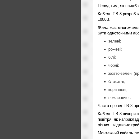
Перед тим, як придба
Кабель ПВ-3 розробля
1000В.
Жила має многожильно
бути однотонними або
зелені;
рожеві;
білі;
чорні;
жовто-зелені (п
блакитні;
коричневі;
помаранчеві.
Часто провід ПВ-3 пр
Кабель ПВ-3 використ
повітря, як наприкла
різних шкідливих гриб
Монтажний кабель лег