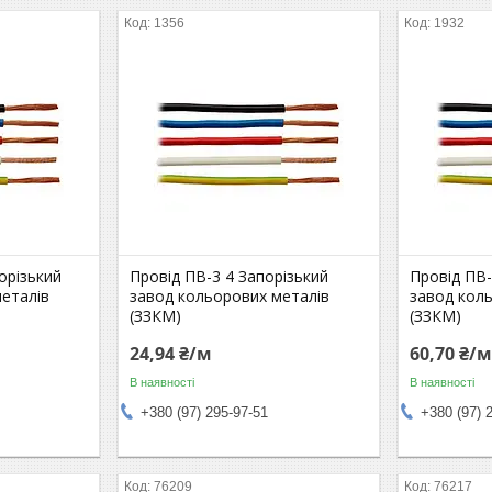
1356
1932
орізький
Провід ПВ-3 4 Запорізький
Провід ПВ-
еталів
завод кольорових металів
завод кол
(ЗЗКМ)
(ЗЗКМ)
24,94 ₴/м
60,70 ₴/
В наявності
В наявності
+380 (97) 295-97-51
+380 (97) 
76209
76217