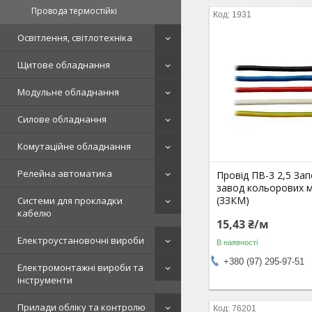
Провода термостійкі
1931
Освітлення, світлотехніка
Щитове обладнання
Модульне обладнання
Силове обладнання
Комутаційне обладнання
Релейна автоматика
Провід ПВ-3 2,5 Зап
завод кольорових м
(ЗЗКМ)
Системи для прокладки
кабелю
15,43 ₴/м
Електроустановочні вироби
В наявності
+380 (97) 295-97-51
Електромонтажні вироби та
інструменти
Прилади обліку та контролю
76201