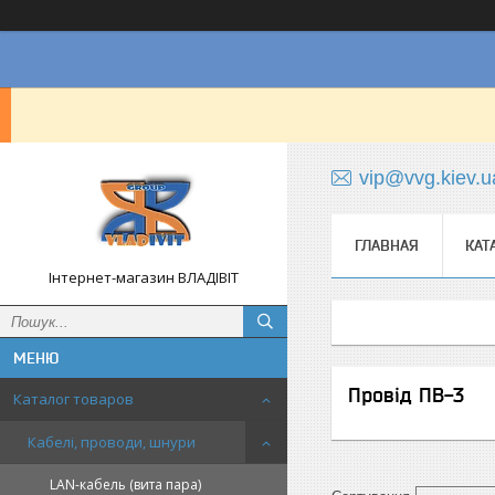
vip@vvg.kiev.u
ГЛАВНАЯ
КАТ
Інтернет-магазин ВЛАДІВІТ
Провід ПВ-3
Каталог товаров
Кабелі, проводи, шнури
LAN-кабель (вита пара)