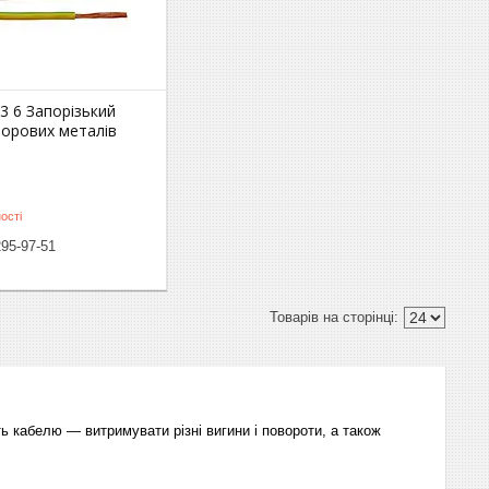
3 6 Запорізький
ьорових металів
м
ості
295-97-51
ть кабелю ― витримувати різні вигини і повороти, а також