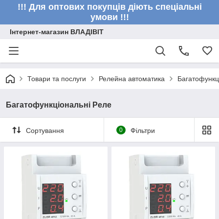
!!! Для оптових покупців діють спеціальні
умови !!!
Інтернет-магазин ВЛАДІВІТ
Товари та послуги
Релейна автоматика
Багатофункц
Багатофункціональні Реле
Сортування
0
Фільтри