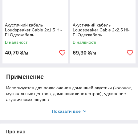
Акустичний кабель
Акустичний кабель
Loudspeaker Cable 2х1,5 Hi-
Loudspeaker Cable 2х2,5 Hi-
Fi Одескабель
Fi Одескабель
В наявності
В наявності
40,70
69,30
₴/м
₴/м
Применение
Используется для подключения домашней акустики (колонок,
музыкальных центров, домашних кинотеатров), удлинение
акустических шнуров.
Структура кабеля
Показати все
1. Токопроводящая жила: из жил бескислородной меди 36-го
калибра.
2. Изоляция выполнена из специального ПВХ со
Про нас
стабильными ионами. Изоляция имеет удобную маркировку