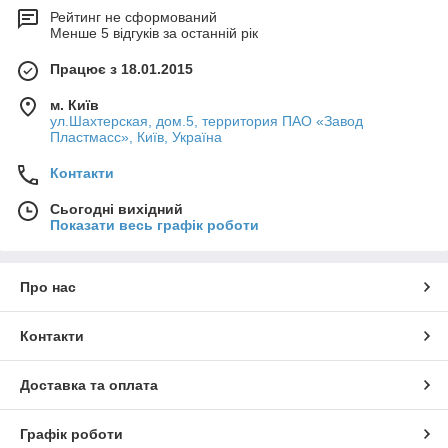
и профиль для быстрой идентификации полярности
Рейтинг не сформований
Менше 5 відгуків за останній рік
проводников.
Условия монтажа и эксплуатации
Працює з 18.01.2015
Температурный диапазон:
м. Київ
- під час монтажу: -10 °C ... +50 °C;
ул.Шахтерская, дом.5, территория ПАО «Завод
- під час експлуатації: -20 °C ... +70 °C.
Пластмасс», Київ, Україна
Радіус вигину: ≥ 5 діаметрів кабелю.
Контакти
Сьогодні вихідний
Показати весь графік роботи
Про нас
Контакти
Доставка та оплата
Графік роботи