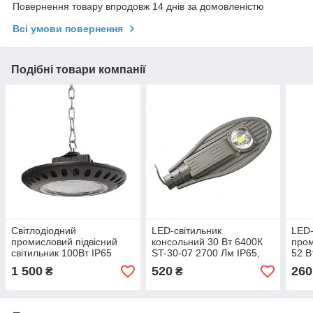
Повернення товару впродовж 14 днів за домовленістю
Всі умови повернення
Подібні товари компанії
Світлодіодний
LED-світильник
LED-
промисловий підвісний
консольний 30 Вт 6400К
про
світильник 100Вт IP65
ST-30-07 2700 Лм IP65,
52 В
6400К 10000lm EVRO-EB-
ЄВРОСВЕТ (000053641)
120
1 500
520
260
₴
₴
100 ЕВРОСВЕТ
(000
(000039426)