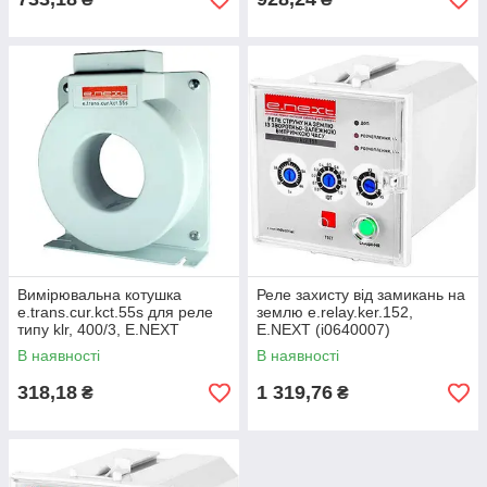
Вимірювальна котушка
Реле захисту від замикань на
e.trans.cur.kct.55s для реле
землю e.relay.ker.152,
типу klr, 400/3, E.NEXT
E.NEXT (i0640007)
(i0640002)
В наявності
В наявності
318,18
1 319,76
₴
₴