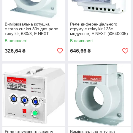
Вимірювальна котушка
Реле диференціального
e.trans.cur.kct.80s для реле
струму e.relay.klr.123e
типу klr, 630/3, E.NEXT
модульне, E.NEXT (i0640005)
(i0640003)
В наявності
В наявності
326,64
646,66
₴
₴
Реле струмового захисту
Вимірювальна котушка