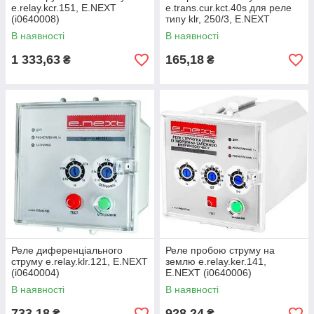
e.relay.kcr.151, E.NEXT
e.trans.cur.kct.40s для реле
(i0640008)
типу klr, 250/3, E.NEXT
(i0640001)
В наявності
В наявності
1 333,63
165,18
₴
₴
Реле диференціального
Реле пробою струму на
струму e.relay.klr.121, E.NEXT
землю e.relay.ker.141,
(i0640004)
E.NEXT (i0640006)
В наявності
В наявності
733,18
928,24
₴
₴