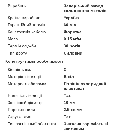
Виробник
Запорізький завод
кольорових металів
Країна виробник
Україна
Гарантійний термін
60 міс
Конструкція кабелю
Жорстка
Маса
0.15 кг/м
Термін служби
30 років
Тип дроту
Силовий
Конструктивні особливості
Кількість жил
3
Матеріал ізоляції
Вініл
Материал оболочки
Полівінілхлоридний
пластикат
Наявність ізоляції
Так
Зовнішній діаметр
10 мм
Перетин жили
2.5 кв.мм
Скрутка жил
Так
Тип зовнішньої оболонки
Знижена горючість зі
зниженим