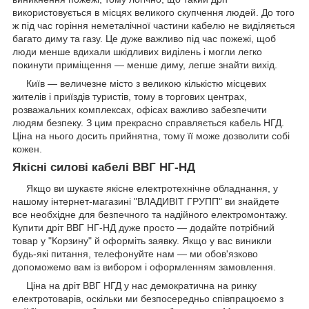
використовується в місцях великого скупчення людей. До того
ж під час горіння неметалічної частини кабелю не виділяється
багато диму та газу. Це дуже важливо під час пожежі, щоб
люди менше вдихали шкідливих виділень і могли легко
покинути приміщення — менше диму, легше знайти вихід.
Київ — величезне місто з великою кількістю місцевих
жителів і приїздів туристів, тому в торгових центрах,
розважальних комплексах, офісах важливо забезпечити
людям безпеку. З цим прекрасно справляється кабель НГД.
Ціна на нього досить прийнятна, тому її може дозволити собі
кожен.
Якісні силові кабелі ВВГ НГ-НД
Якщо ви шукаєте якісне електротехнічне обладнання, у
нашому інтернет-магазині "ВЛАДИВІТ ГРУПП" ви знайдете
все необхідне для безпечного та надійного електромонтажу.
Купити дріт ВВГ НГ-НД дуже просто — додайте потрібний
товар у "Корзину" й оформіть заявку. Якщо у вас виникли
будь-які питання, телефонуйте нам — ми обов'язково
допоможемо вам із вибором і оформленням замовлення.
Ціна на дріт ВВГ НГД у нас демократична на ринку
електротоварів, оскільки ми безпосередньо співпрацюємо з