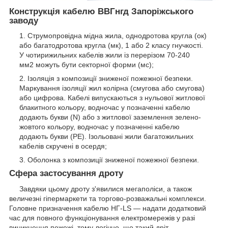
Конструкція кабелю ВВГнгд Запоріжського
заводу
Струмопровідна мідна жила, однодротова кругла (ок)
або багатодротова кругла (мк), 1 або 2 класу гнучкості.
У чотирижильних кабелів жили із перерізом 70-240
мм
2
можуть бути секторної форми (мс);
Ізоляція з композиції зниженої пожежної безпеки.
Маркування ізоляції жил колірна (смугова або смугова)
або цифрова. Кабелі випускаються з нульової житлової
блакитного кольору, водночас у позначенні кабелю
додають букви (N) або з житлової заземлення зелено-
жовтого кольору, водночас у позначенні кабелю
додають букви (РЕ). Ізольовані жили багатожильних
кабелів скручені в осердя;
Оболонка з композиції зниженої пожежної безпеки.
Сфера застосування дроту
Завдяки цьому дроту з'явилися мегаполіси, а також
величезні гіпермаркети та торгово-розважальні комплекси.
Головне призначення кабелю НГ-LS — надати додатковий
час для повного функціонування електромережів у разі
виникнення пожежі, тому логічно, що такий дріт