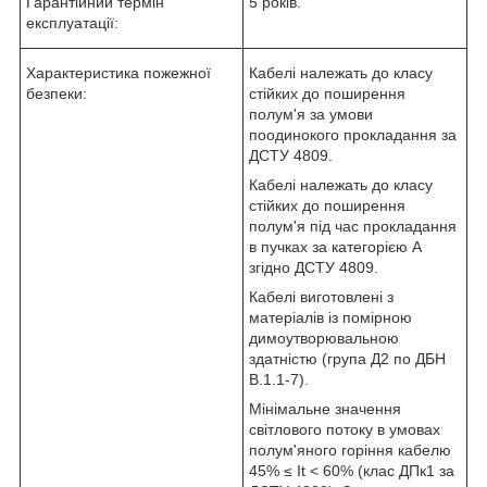
Гарантійний термін
5 років.
експлуатації:
Характеристика пожежної
Кабелі належать до класу
безпеки:
стійких до поширення
полум'я за умови
поодинокого прокладання за
ДСТУ 4809.
Кабелі належать до класу
стійких до поширення
полум'я під час прокладання
в пучках за категорією А
згідно ДСТУ 4809.
Кабелі виготовлені з
матеріалів із помірною
димоутворювальною
здатністю (група Д2 по ДБН
В.1.1-7).
Мінімальне значення
світлового потоку в умовах
полум'яного горіння кабелю
45% ≤ I
t
< 60% (клас ДПк1 за