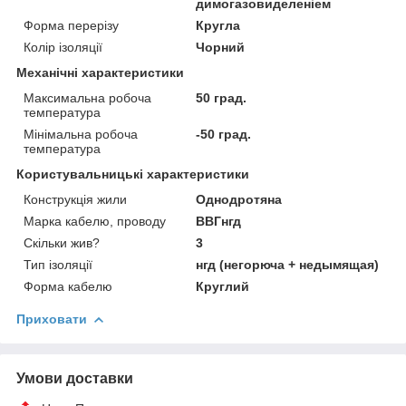
димогазовиделеніем
Форма перерізу
Кругла
Колір ізоляції
Чорний
Механічні характеристики
Максимальна робоча
50 град.
температура
Мінімальна робоча
-50 град.
температура
Користувальницькі характеристики
Конструкція жили
Однодротяна
Марка кабелю, проводу
ВВГнгд
Скільки жив?
3
Тип ізоляції
нгд (негорюча + недымящая)
Форма кабелю
Круглий
Приховати
Умови доставки