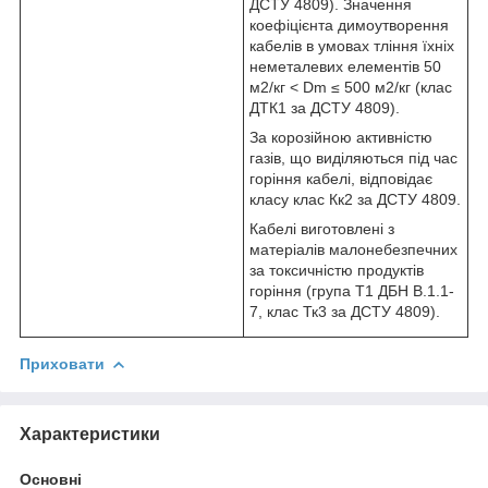
ДСТУ 4809). Значення
коефіцієнта димоутворення
кабелів в умовах тління їхніх
неметалевих елементів 50
м
2
/кг < Dm ≤ 500 м
2
/кг (клас
ДТК1 за ДСТУ 4809).
За корозійною активністю
газів, що виділяються під час
горіння кабелі, відповідає
класу клас Кк2 за ДСТУ 4809.
Кабелі виготовлені з
матеріалів малонебезпечних
за токсичністю продуктів
горіння (група Т1 ДБН В.1.1-
7, клас Тк3 за ДСТУ 4809).
Приховати
Характеристики
Основні