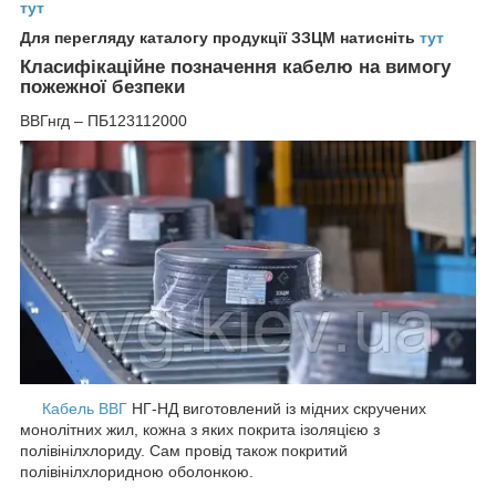
тут
Для перегляду каталогу продукції ЗЗЦМ натисніть
тут
Класифікаційне позначення кабелю на вимогу
пожежної безпеки
ВВГнгд – ПБ123112000
Кабель ВВГ
НГ-НД виготовлений із мідних скручених
монолітних жил, кожна з яких покрита ізоляцією з
полівінілхлориду. Сам провід також покритий
полівінілхлоридною оболонкою.