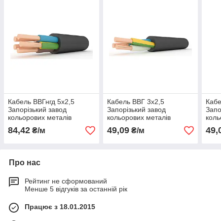
Кабель ВВГнгд 5х2,5
Кабель ВВГ 3х2,5
Кабе
Запорізький завод
Запорізький завод
Запо
кольорових металів
кольорових металів
коль
(ЗЗКМ)
(ЗЗКМ)
(ЗЗК
84,42
49,09
49,
₴/м
₴/м
Про нас
Рейтинг не сформований
Менше 5 відгуків за останній рік
Працює з 18.01.2015