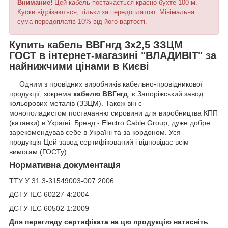
Внимание!
Цей кабель постачається красно бухте 100 м.
Куски відрізаються, тільки за передоплатою. Мінімальна
сума передоплатів 10% від його вартості.
Купить кабель ВВГнгд 3х2,5 ЗЗЦМ
ГОСТ в інтернет-магазині "ВЛАДИВІТ" за
найнижчими цінами в Києві
Одним з провідних виробників кабельно-провідникової
продукції, зокрема
кабелю ВВГнгд
, є Запоріжський завод
кольорових металів (ЗЗЦМ). Також він є
монополадистом постачанню сировини для виробництва КПП
(катанки) в Україні. Бренд - Electro Cable Group, дуже добре
зарекомендував себе в Україні та за кордоном. Уся
продукція Цей завод сертифікований і відповідає всім
вимогам (ГОСТу).
Нормативна документація
ТТУ У 31.3-31549003-007:2006
ДСТУ IEС 60227-4:2004
ДСТУ IEC 60502-1:2009
Для перегляду сертифіката на цю продукцію натисніть