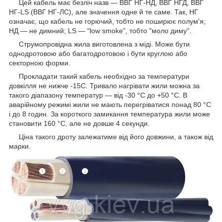
Цей кабель має безліч назв ― ВВГ НГ-НД, ВВГ НГД, ВВГ
НГ-LS (ВВГ НГ-ЛС), але значення одне й те саме. Так, НГ
означає, що кабель не горючий, тобто не поширює полум'я;
НД — не димний; LS — "low smoke", тобто "моло диму".
Струмопровідна жила виготовлена з міді. Може бути
однодротовою або багатодротовою і бути круглою або
секторною форми.
Прокладати такий кабель необхідно за температури
довкілля не нижче -15С. Тривало нагрівати жили можна за
такого діапазону температур — від -30 °C до +50 °C. В
аварійному режимі жили не мають перегріватися понад 80 °C
і до 8 годин. За короткого замикання температура жили може
становити 160 °C, але не довше 4 секунди.
Ціна такого дроту залежатиме від його довжини, а також від
марки.