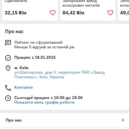
Одескабель
Запорізький завод
Запо
кольорових металів
коль
(ЗЗКМ)
(ЗЗК
32,15
84,42
49,
₴/м
₴/м
Про нас
Рейтинг не сформований
Менше 5 відгуків за останній рік
Працює з 18.01.2015
м. Київ
ул.Шахтерская, дом.5, территория ПАО «Завод
Пластмасс», Київ, Україна
Контакти
Сьогодні працює з 10:00 до 18:00
Показати весь графік роботи
Про нас