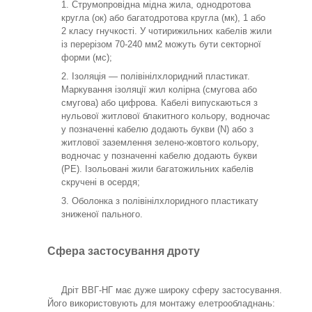
Струмопровідна мідна жила, однодротова
кругла (ок) або багатодротова кругла (мк), 1 або
2 класу гнучкості. У чотирижильних кабелів жили
із перерізом 70-240 мм
2
можуть бути секторної
форми (мс);
Ізоляція — полівінілхлоридний пластикат.
Маркування ізоляції жил колірна (смугова або
смугова) або цифрова. Кабелі випускаються з
нульової житлової блакитного кольору, водночас
у позначенні кабелю додають букви (N) або з
житлової заземлення зелено-жовтого кольору,
водночас у позначенні кабелю додають букви
(РЕ). Ізольовані жили багатожильних кабелів
скручені в осердя;
Оболонка з полівінілхлоридного пластикату
зниженої пального.
Сфера застосування дроту
Дріт ВВГ-НГ має дуже широку сферу застосування.
Його використовують для монтажу елетрообладнань: