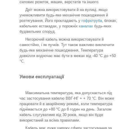
силових розеток, машин, верстатів та іншого.
Дріт можна використовувати й на вулиці, якщо
унеможливити будь-яке механічне пошкодження й
розтягування. Його прокладають у
гофротруба
, блоках,
кабельних естакадах, у порожніх
каналах
будь-яких
будівельних споруд.
Негорючий кабель можна використовувати й
самостійно, і як пучків. Тут також важливо виключити
будь-яке механічне пошкодження. Температура
довкілля водночас має бути в межах від -40 °C до +50
°C.
Умови експлуатації
Максимальна температура, яка допускається під
час застосування кабелю ВВГ-НГ + + 70 °C. Він може
працювати й в аварійному режимі, коли температура
піднімається до +80 °C до 8 годин на день. Загалом
кабель слугуватиме від 30 років, якщо він буде
використаний за всіма правилами.
Кабель має дуже широку сферу застосування за