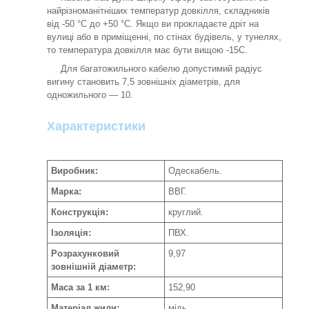
найрізноманітніших температур довкілля, складників
від -50 °C до +50 °C. Якщо ви прокладаєте дріт на
вулиці або в приміщенні, по стінах будівель, у тунелях,
то температура довкілля має бути вищою -15С.
Для багатожильного кабелю допустимий радіус
вигину становить 7,5 зовнішніх діаметрів, для
одножильного — 10.
Характеристики
Виробник:
Одескабель.
Марка:
ВВГ.
Конструкція:
круглий.
Ізоляція:
ПВХ.
Розрахунковий
9,97
зовнішній діаметр:
Маса за 1 км:
152,90
Матеріал жили:
мідь.