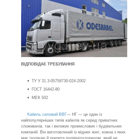
ВІДПОВІДАЄ ТРЕБУВАННЯ
ТУ У 31.3-05758730-024-2002
ГОСТ 16442-80
МЕК 502
Кабель силовий ВВГ
— НГ — це один із
найпопулярніших типів кабелів як серед приватних
споживачів, так і великих промислових і будівельних
компаній. Він виготовлений із мідних жил, кожна з яких
має ізоляцію й покрита полівінілхлоридом, який не