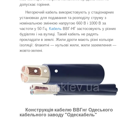
допускає горіння.
Негорючий кабель використовують у стаціонарних
установках для подавання та розподілу струму з
номінальною змінною напругою 660 В і 1000 В за
частоти у 50 Гц.
Кабель
ВВГ-НГ застосовують у різних
будівлях і на вулиці. Такий кабель не радять
прокладати в землі. Жили дроти мають різні кольори
ізоляції: блакитні — нульові жили, жили заземлення —
жовто-зелені.
Конструкція кабелю ВВГнг
Одеського
кабельного заводу "Одескабель"