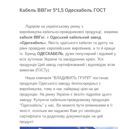
Кабель ВВГнг 5*1,5 Одескабель ГОСТ
Лідером на українському ринку з
виробництва кабельно-провідникової продукції, зокрема
кабеля ВВГнг
, є
Одеський кабельний завод
«Одескабель»
. Якість одеського кабелю та дроту на
рівні провідних європейських виробників, а то й краще
їх. Бренд
ОДЕСКАБЕЛЬ
, дуже популярний і відомий у
всіх куточках України та закордонних країн. Уся
продукція Цей завод сертифікований і відповідає всім
вимогам (ГОСТу).
Наша компанія "ВЛАДИВИТЬ ГРУПП" постачає
продукцію Одеського заводу безпосередньо з
виробництва, тому в нас найкращі ціни на цю
продукцію. На ринку України є безліч підробок цього
заводу. Купуючи кабельно-провідникову продукцію
"Одескабель" у нас, Ви можете бути впевненими в її
якості, оскільки ми надаємо Вам усі необхідні
сертифікати та додаткову документацію на цей
продукт.