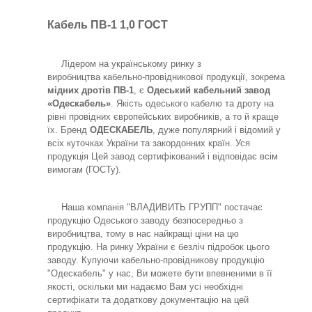
Кабель ПВ-1 1,0 ГОСТ
Лідером на українському ринку з
виробництва кабельно-провідникової продукції, зокрема
мідних дротів ПВ-1
, є
Одеський кабельний завод
«Одескабель»
. Якість одеського кабелю та дроту на
рівні провідних європейських виробників, а то й краще
їх. Бренд
ОДЕСКАБЕЛЬ
, дуже популярний і відомий у
всіх куточках України та закордонних країн. Уся
продукція Цей завод сертифікований і відповідає всім
вимогам (ГОСТу).
Наша компанія "ВЛАДИВИТЬ ГРУПП" постачає
продукцію Одеського заводу безпосередньо з
виробництва, тому в нас найкращі ціни на цю
продукцію. На ринку України є безліч підробок цього
заводу. Купуючи кабельно-провідникову продукцію
"Одескабель" у нас, Ви можете бути впевненими в її
якості, оскільки ми надаємо Вам усі необхідні
сертифікати та додаткову документацію на цей