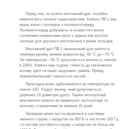
Перед тим, як купити монтажний дріт, потрібно
вивчити його технічні характеристики. Кабель ПВ-1 має
мідну жили з ізоляцією з полівінілхлориду.
Полівінілхлорид добувають із хлористого вінілу,
головними елементами якого є рідина або вугілля.
Ізоляція для зручності виготовлена з різних кольорів.
Монтажний дріт ПВ-1 призначений для роботи в
температурному режимі довкілля від -50 °C до +70 °C.
За температури +35 °C допускається вологість повітря
в 100%. Кабель має чудову стійкість до негативного
впливу цвілі та інших шкідливих грибків. Провід
пожежобезпечний і екологічно чистий.
Прокладка може здійснюватися за температури не
нижче -15С. Радіус вигину, який допускається,
дорівнює 10 діаметрів дроту. Термін експлуатації
монтажного кабелю за правильної експлуатації та
монтажу становитиме як мінімум 15 років.
Провідник може застосовуватися в системах
змінного струму з напругою на 450 В із частотою 100 Гц
і в системі постійного струму з напругою не більш ніж