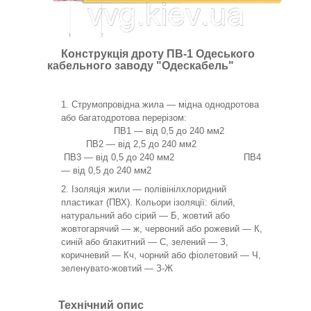
Конструкція дроту ПВ-1 Одеського
кабельного заводу "Одескабель"
Струмопровідна жила — мідна однодротова
або багатодротова перерізом:
ПВ1 — від 0,5 до 240 мм2
ПВ2 — від 2,5 до 240 мм2
ПВ3 — від 0,5 до 240 мм2 ПВ4
— від 0,5 до 240 мм2
Ізоляція жили — полівінілхлоридний
пластикат (ПВХ). Кольори ізоляції: білий,
натуральний або сірий — Б, жовтий або
жовтогарячий — ж, червоний або рожевий — К,
синій або блакитний — С, зелений — З,
коричневий — Кч, чорний або фіолетовий — Ч,
зеленувато-жовтий — З-Ж
Технічний опис