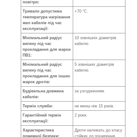
повітря:
Тривало допустима
+70 °С.
температура нагрівання
жил кабелів під час
експлуатації:
Мінімальний радіус
10 зовнішніх діаметрів
вигину під час
кабелю.
прокладання для марки
ПВ1:
Мінімальний радіус
5 зовнішніх діаметрів
вигину під час
кабелю.
прокладання для інших
марок дротів:
Будівельна довжина
за узгодженням.
кабелів:
Термін служби:
не менш ніж 15 років.
Гарантійний термін
2 роки.
експлуатації:
Характеристика
Дроти належать до класу
пожежної безпеки:
стійких до поширення