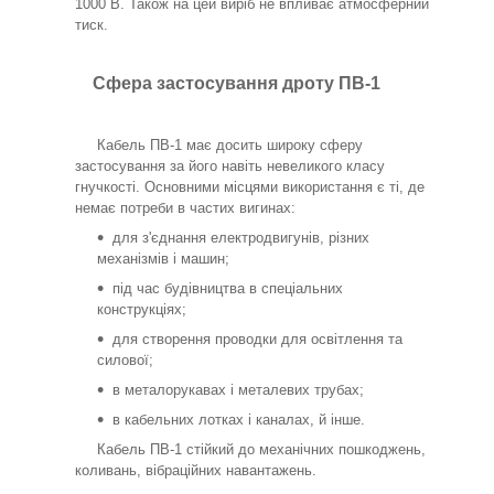
1000 В. Також на цей виріб не впливає атмосферний
тиск.
Сфера застосування дроту ПВ-1
Кабель ПВ-1 має досить широку сферу
застосування за його навіть невеликого класу
гнучкості. Основними місцями використання є ті, де
немає потреби в частих вигинах:
для з'єднання електродвигунів, різних
механізмів і машин;
під час будівництва в спеціальних
конструкціях;
для створення проводки для освітлення та
силової;
в металорукавах і металевих трубах;
в кабельних лотках і каналах, й інше.
Кабель ПВ-1 стійкий до механічних пошкоджень,
коливань, вібраційних навантажень.