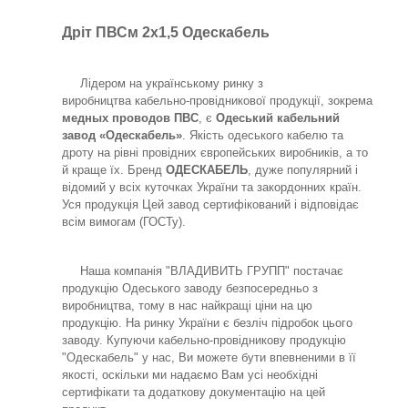
Дріт ПВСм 2x1,5 Одескабель
Лідером на українському ринку з
виробництва кабельно-провідникової продукції, зокрема
медных проводов ПВС
, є
Одеський кабельний
завод «Одескабель»
. Якість одеського кабелю та
дроту на рівні провідних європейських виробників, а то
й краще їх. Бренд
ОДЕСКАБЕЛЬ
, дуже популярний і
відомий у всіх куточках України та закордонних країн.
Уся продукція Цей завод сертифікований і відповідає
всім вимогам (ГОСТу).
Наша компанія "ВЛАДИВИТЬ ГРУПП" постачає
продукцію Одеського заводу безпосередньо з
виробництва, тому в нас найкращі ціни на цю
продукцію. На ринку України є безліч підробок цього
заводу. Купуючи кабельно-провідникову продукцію
"Одескабель" у нас, Ви можете бути впевненими в її
якості, оскільки ми надаємо Вам усі необхідні
сертифікати та додаткову документацію на цей