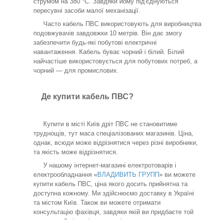
струмом на 380 °C. Завдяки йому під'єднуються
пересувні засоби малої механізації.
Часто кабель ПВС використовують для виробництва
подовжувачів завдовжки 10 метрів. Він дає змогу
забезпечити будь-які побутові електричні
навантаження. Кабель буває чорний і білий. Білий
найчастіше використовується для побутових потреб, а
чорний — для промислових.
Де купити кабель ПВС?
Купити в місті Київ дріт ПВС не становитиме
труднощів, тут маса спеціалізованих магазинів. Ціна,
однак, всюди може відрізнятися через різні виробники,
та якість може відрізнятися.
У нашому інтернет-магазині електротоварів і
електрообладнання «
ВЛАДИВИТЬ ГРУПП
» ви можете
купити кабель ПВС, ціна якого досить прийнятна та
доступна кожному. Ми здійснюємо доставку в Україні
та містом Київ. Також ви можете отримати
консультацію фахівця, завдяки якій ви придбаєте той