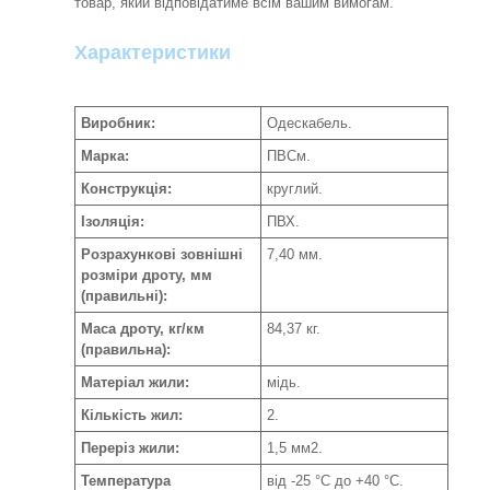
товар, який відповідатиме всім вашим вимогам.
Характеристики
Виробник:
Одескабель.
Марка:
ПВСм.
Конструкція:
круглий.
Ізоляція:
ПВХ.
Розрахункові зовнішні
7,40 мм.
розміри дроту, мм
(правильні):
Маса дроту, кг/км
84,37 кг.
(правильна):
Матеріал жили:
мідь.
Кількість жил:
2.
Переріз жили:
1,5 мм2.
Температура
від -25 °C до +40 °C.