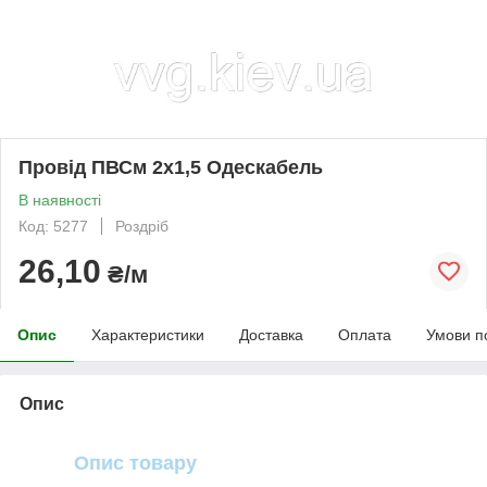
Провід ПВСм 2x1,5 Одескабель
В наявності
Код: 5277
Роздріб
26,10
₴/м
Опис
Характеристики
Доставка
Оплата
Умови п
Опис
Опис товару