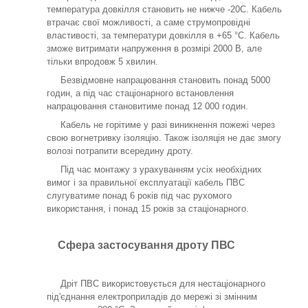
температура довкілля становить не нижче -20С. Кабель
втрачає свої можливості, а саме струмопровідні
властивості, за температури довкілля в +65 °C. Кабель
зможе витримати напруження в розмірі 2000 В, але
тільки впродовж 5 хвилин.
Безвідмовне напрацювання становить понад 5000
годин, а під час стаціонарного встановлення
напрацювання становитиме понад 12 000 годин.
Кабель не горітиме у разі виникнення пожежі через
свою вогнетривку ізоляцію. Також ізоляція не дає змогу
волозі потрапити всередину дроту.
Під час монтажу з урахуванням усіх необхідних
вимог і за правильної експлуатації кабель ПВС
слугуватиме понад 6 років під час рухомого
використання, і понад 15 років за стаціонарного.
Сфера застосування дроту ПВС
Дріт ПВС використовується для нестаціонарного
під'єднання електроприладів до мережі зі змінним