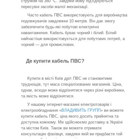
струмом на 380 °C. Завдяки йому під'єднуються
пересувні засоби малої механізації.
Часто кабель ПВС використовують для виробництва
подовжувачів завдовжки 10 метрів. Він дає змогу
забезпечити будь-які побутові електричні
навантаження. Кабель буває чорний і білий. Білий
найчастіше використовується для побутових потреб, а
чорний — для промислових.
Де купити кабель ПВС?
Купити в місті Київ дріт ПВС не становитиме
труднощів, тут маса спеціалізованих магазинів. Ціна,
однак, всюди може відрізнятися через різні виробники,
та якість може відрізнятися.
У нашому інтернет-магазині електротоварів і
електрообладнання «
ВЛАДИВИТЬ ГРУПП
» ви можете
купити кабель ПВС, ціна якого досить прийнятна та
доступна кожному. Ми здійснюємо доставку в Україні
та містом Київ. Також ви можете отримати
консультацію фахівця, завдяки якій ви придбаєте той