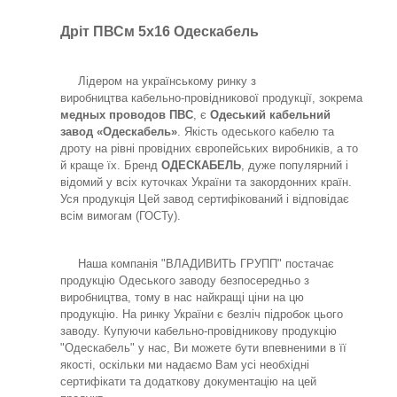
Дріт ПВСм 5х16 Одескабель
Лідером на українському ринку з
виробництва кабельно-провідникової продукції, зокрема
медных проводов ПВС
, є
Одеський кабельний
завод «Одескабель»
. Якість одеського кабелю та
дроту на рівні провідних європейських виробників, а то
й краще їх. Бренд
ОДЕСКАБЕЛЬ
, дуже популярний і
відомий у всіх куточках України та закордонних країн.
Уся продукція Цей завод сертифікований і відповідає
всім вимогам (ГОСТу).
Наша компанія "ВЛАДИВИТЬ ГРУПП" постачає
продукцію Одеського заводу безпосередньо з
виробництва, тому в нас найкращі ціни на цю
продукцію. На ринку України є безліч підробок цього
заводу. Купуючи кабельно-провідникову продукцію
"Одескабель" у нас, Ви можете бути впевненими в її
якості, оскільки ми надаємо Вам усі необхідні
сертифікати та додаткову документацію на цей