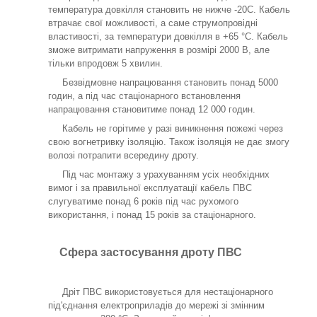
температура довкілля становить не нижче -20С. Кабель
втрачає свої можливості, а саме струмопровідні
властивості, за температури довкілля в +65 °C. Кабель
зможе витримати напруження в розмірі 2000 В, але
тільки впродовж 5 хвилин.
Безвідмовне напрацювання становить понад 5000
годин, а під час стаціонарного встановлення
напрацювання становитиме понад 12 000 годин.
Кабель не горітиме у разі виникнення пожежі через
свою вогнетривку ізоляцію. Також ізоляція не дає змогу
волозі потрапити всередину дроту.
Під час монтажу з урахуванням усіх необхідних
вимог і за правильної експлуатації кабель ПВС
слугуватиме понад 6 років під час рухомого
використання, і понад 15 років за стаціонарного.
Сфера застосування дроту ПВС
Дріт ПВС використовується для нестаціонарного
під'єднання електроприладів до мережі зі змінним