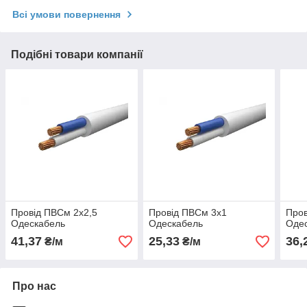
Всі умови повернення
Подібні товари компанії
Провід ПВСм 2х2,5
Провід ПВСм 3х1
Пров
Одескабель
Одескабель
Оде
41,37
25,33
36,
₴/м
₴/м
Про нас