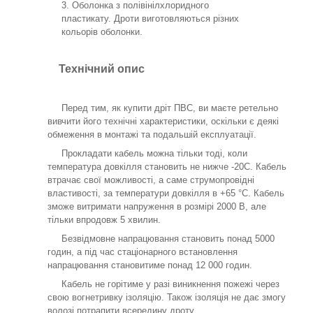
Оболонка з полівінілхлоридного
пластикату. Дроти виготовляються різних
кольорів оболонки.
Технічний опис
Перед тим, як купити дріт ПВС, ви маєте ретельно
вивчити його технічні характеристики, оскільки є деякі
обмеження в монтажі та подальшій експлуатації.
Прокладати кабель можна тільки тоді, коли
температура довкілля становить не нижче -20С. Кабель
втрачає свої можливості, а саме струмопровідні
властивості, за температури довкілля в +65 °C. Кабель
зможе витримати напруження в розмірі 2000 В, але
тільки впродовж 5 хвилин.
Безвідмовне напрацювання становить понад 5000
годин, а під час стаціонарного встановлення
напрацювання становитиме понад 12 000 годин.
Кабель не горітиме у разі виникнення пожежі через
свою вогнетривку ізоляцію. Також ізоляція не дає змогу
волозі потрапити всередину дроту.