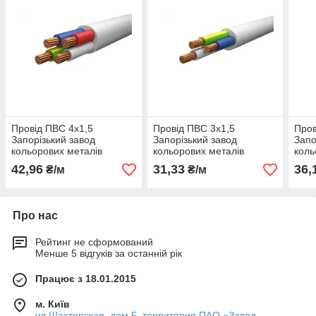
Провід ПВС 4х1,5
Провід ПВС 3х1,5
Пров
Запорізький завод
Запорізький завод
Запо
кольорових металів
кольорових металів
коль
(ЗЗКМ)
(ЗЗКМ)
(ЗЗК
42,96
31,33
36,
₴/м
₴/м
Про нас
Рейтинг не сформований
Менше 5 відгуків за останній рік
Працює з 18.01.2015
м. Київ
ул.Шахтерская, дом.5, территория ПАО «Завод