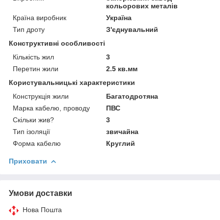
кольорових металів
Країна виробник
Україна
Тип дроту
З'єднувальний
Конструктивні особливості
Кількість жил
3
Перетин жили
2.5 кв.мм
Користувальницькі характеристики
Конструкція жили
Багатодротяна
Марка кабелю, проводу
ПВС
Скільки жив?
3
Тип ізоляції
звичайна
Форма кабелю
Круглий
Приховати
Умови доставки
Нова Пошта