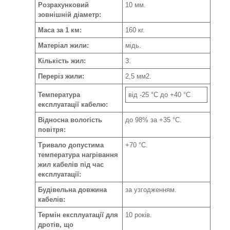
Розрахунковий
10 мм.
зовнішній діаметр:
Маса за 1 км:
160 кг.
Матеріал жили:
мідь.
Кількість жил:
3.
Переріз жили:
2,5 мм2.
Температура
від -25 °C до +40 °C
експлуатації кабелю:
Відносна вологість
до 98% за +35 °C.
повітря:
Тривало допустима
+70 °С.
температура нагрівання
жил кабелів під час
експлуатації:
Будівельна довжина
за узгодженням.
кабелів:
Термін експлуатації для
10 років.
дротів, що