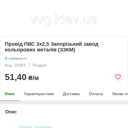
Провід ПВС 3х2,5 Запорізький завод
кольорових металів (ЗЗКМ)
В наявності
Код: 18383
Роздріб
51,40
₴/м
Опис
Характеристики
Доставка
Оплата
Умови п
Опис
Опис товару