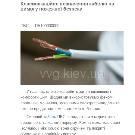
Класифікаційне позначення кабелю на
вимогу пожежної безпеки
ПВС — ПБ100000000
У наш час електрика робить життя цікавішим і
комфортнішим. Щодня ми використовуємо феном,
пральною машиною, кухонними електроприладами та
вже не представляємо свого життя без них.
Силовий
кабель
ПВС складається з мідних жил
середнього та малого перерізу. Кожна жила має свою
ізоляцію, і між собою вони скручені та покриті
оболонкою з полівінілхлориду.