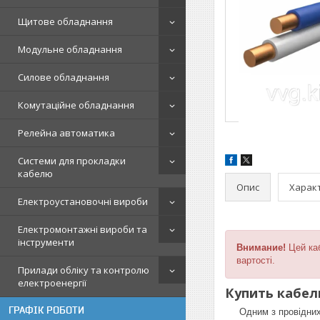
Щитове обладнання
Модульне обладнання
Силове обладнання
Комутаційне обладнання
Релейна автоматика
Системи для прокладки
кабелю
Опис
Харак
Електроустановочні вироби
Електромонтажні вироби та
інструменти
Внимание!
Цей каб
вартості.
Прилади обліку та контролю
електроенергії
Купить кабел
ГРАФІК РОБОТИ
Одним з провідних в