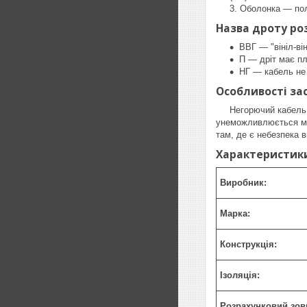
Оболонка — пол
Назва дроту ро
ВВГ — "вініл-ві
П — дріт має пл
НГ — кабель не 
Особливості за
Негорючий кабель ВВ
унеможливлюється ме
там, де є небезпека в
Характеристик
Виробник:
Марка:
Конструкція:
Ізоляція:
Розрахунковий зов