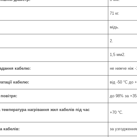
71 кг.
мідь.
2.
1,5 мм2.
адання кабелю:
не нижче ніж -
атації кабелю:
від -50 °C до 
 повітря:
до 98% за +35
температура нагрівання жил кабелів під час
+70 °С.
а кабелів:
за узгодження