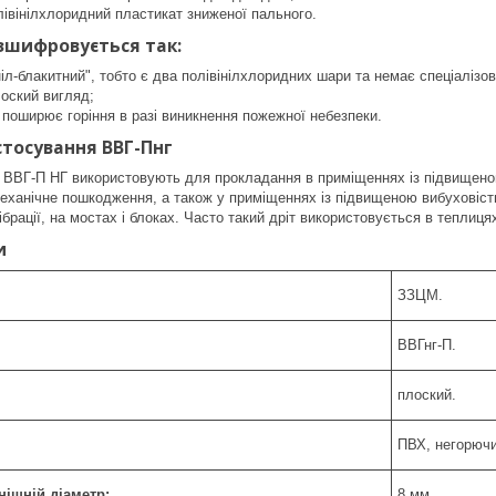
івінілхлоридний пластикат зниженої пального.
зшифровується так:
ніл-блакитний", тобто є два полівінілхлоридних шари та немає спеціалізо
оский вигляд;
поширює горіння в разі виникнення пожежної небезпеки.
стосування ВВГ-Пнг
Г-П НГ використовують для прокладання в приміщеннях із підвищеною в
ханічне пошкодження, а також у приміщеннях із підвищеною вибуховістю
ібрації, на мостах і блоках. Часто такий дріт використовується в теплиця
и
ЗЗЦМ.
ВВГнг-П.
плоский.
ПВХ, негорючи
нішній діаметр:
8 мм.