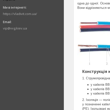
одна до одної. Основн
Вони відрізняються мі
https://vladivit.com.ua/
vip@vvg.kiev.ua
Конструкція 
Струмопровідна
у кабелів ВВ
у кабелів ВВ
у кабелів ВВ
Ізоляція — полі
у позначенні кабе
(РЕ). Ізольовані 