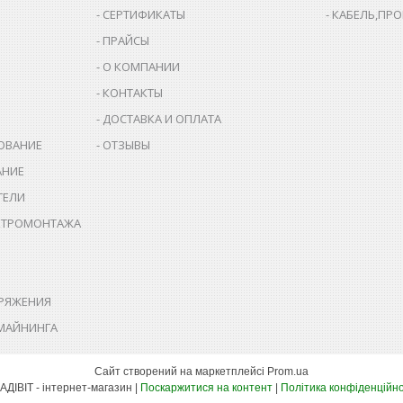
СЕРТИФИКАТЫ
КАБЕЛЬ,ПР
ПРАЙСЫ
О КОМПАНИИ
КОНТАКТЫ
ДОСТАВКА И ОПЛАТА
ОВАНИЕ
ОТЗЫВЫ
АНИЕ
ТЕЛИ
КТРОМОНТАЖА
РЯЖЕНИЯ
МАЙНИНГА
Сайт створений на маркетплейсі
Prom.ua
ВЛАДІВІТ - інтернет-магазин |
Поскаржитися на контент
|
Політика конфіденційно