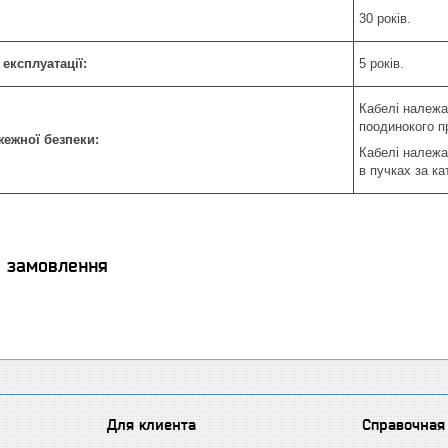
30 років.
 експлуатації:
5 років.
Кабелі належа
поодинокого п
жежної безпеки:
Кабелі належа
в пучках за ка
я замовлення
Для клиента
Справочная