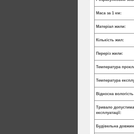
Маса за 1 км:
Матеріал жили:
Кількість жил:
Переріз жили:
Температура прокл
Температура експлу
Відносна вологість
Тривало допустима 
експлуатації:
Будівельна довжин