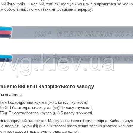
ий його колір — чорний, тоді як ізоляція жил може відрізнятися за кольо
ж собою кількістю жил і їхніми розмірами перерізу.
кабелю ВВГнг-П Запоріжського заводу
 мідна жила:
Гнг-П однодротова кругла (ок) 1 класу гнучкості;
Гнг3-П багатодротова кругла (мк) 3 класу гнучкості;
Г5нг-П багатодротова кругла (мк) 5 класу гнучкості.
вінілхлоридний пластикат. Маркування ізоляції жил колірна. Кабелі випу
лю додають букви (N) або з житлової заземлення зелено-жовтого кольор
жили розташовані паралельно одна до одної;