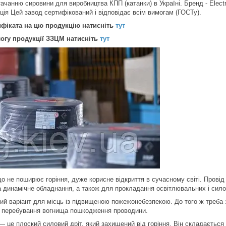
чанню сировини для виробництва КПП (катанки) в Україні. Бренд - Electr
ція Цей завод сертифікований і відповідає всім вимогам (ГОСТу).
ифіката на цю продукцію натисніть
тут
логу продукції ЗЗЦМ натисніть
тут
не поширює горіння, дуже корисне відкриття в сучасному світі. Прові
а динамічне обладнання, а також для прокладання освітлювальних і сило
ий варіант для місць із підвищеною пожежонебезпекою. До того ж треба з
 перебування вогнища пошкодження проводини.
е плоский силовий дріт, який захищений від горіння. Він складається 