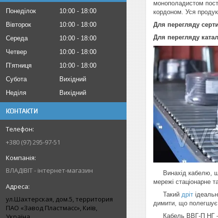
монополадистом поста
Понеділок
10:00
18:00
кордоном. Уся продук
Вівторок
10:00
18:00
Для перегляду серт
Для перегляду ката
Середа
10:00
18:00
Четвер
10:00
18:00
Пʼятниця
10:00
18:00
Субота
Вихідний
Неділя
Вихідний
КОНТАКТИ
+380 (97) 295-97-51
ВЛАДІВІТ - інтернет-магазин
Винахід кабелю, що 
мережі стаціонарне т
Такий
дріт
ідеальн
ул.Шахтерская, дом.5, территория
димити, що полегшує
ПАО «Завод Пластмасс», Київ,
Україна
Кабель ВВГ-П НГ — ц