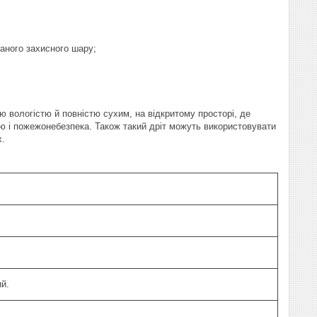
ваного захисного шару;
ологістю й повністю сухим, на відкритому просторі, де
 і пожежонебезпека. Також такий дріт можуть використовувати
х.
й.