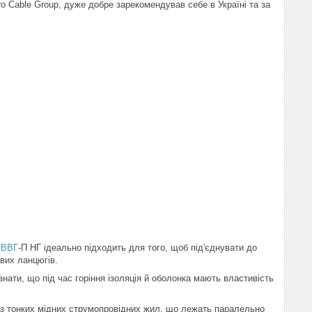
o Cable Group, дуже добре зарекомендував себе в Україні та за
д
ВВГ
-П НГ ідеально підходить для того, щоб під'єднувати до
вих ланцюгів.
нати, що під час горіння ізоляція й оболонка мають властивість
з тонких мідних струмопровідних жил, що лежать паралельно