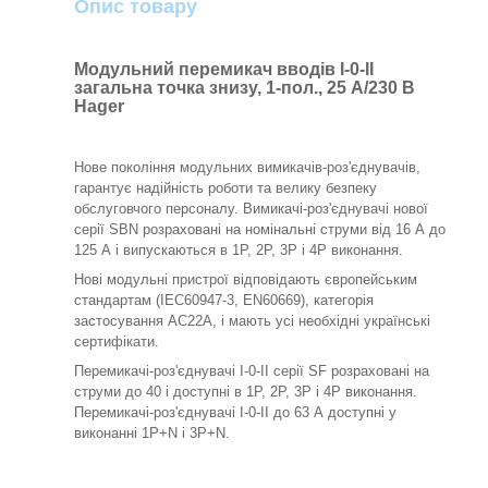
Опис товару
Модульний перемикач вводів I-0-II
загальна точка знизу, 1-пол., 25 А/230 В
Hager
Нове покоління модульних вимикачів-роз'єднувачів,
гарантує надійність роботи та велику безпеку
обслуговчого персоналу. Вимикачі-роз'єднувачі нової
серії SBN розраховані на номінальні струми від 16 А до
125 А і випускаються в 1Р, 2Р, 3Р і 4Р виконання.
Нові модульні пристрої відповідають європейським
стандартам (IEC60947-3, EN60669), категорія
застосування AC22A, і мають усі необхідні українські
сертифікати.
Перемикачі-роз'єднувачі I-0-II серії SF розраховані на
струми до 40 і доступні в 1P, 2P, 3P і 4P виконання.
Перемикачі-роз'єднувачі I-0-II до 63 А доступні у
виконанні 1P+N і 3P+N.