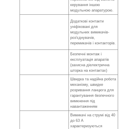
керування іншою
модульною апаратурою.
Додаткові контакти
уніфіковані для
модульних вимикачів-
роз'єднувачів,
перемикачів і контакторів.
Безпечні монтаж і
експлуатація апаратів
(захисна діелектрична
шторка на контактах)
Швидка та надійна робота
механізму, швидке
розривання ланцюга для
гарантування безпечного
вимкнення під
навантаженням
Вимикачі на струмі від 40
до 63 А
характеризуються