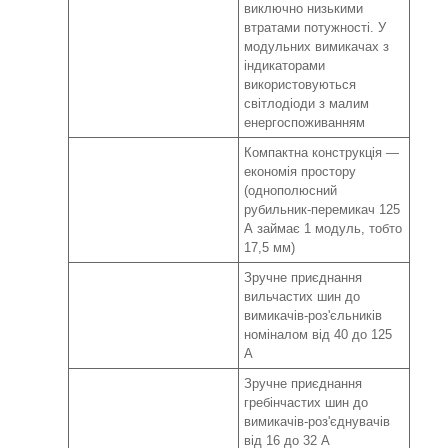
виключно низькими
втратами потужності. У
модульних вимикачах з
індикаторами
використовуються
світлодіоди з малим
енергоспоживанням
Компактна конструкція —
економія простору
(однополюсний
рубильник-перемикач 125
А займає 1 модуль, тобто
17,5 мм)
Зручне приєднання
вильчастих шин до
вимикачів-роз'єльників
номіналом від 40 до 125
А
Зручне приєднання
гребінчастих шин до
вимикачів-роз'єднувачів
від 16 до 32 А