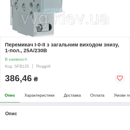
Перемикач I-0-II з загальним виходом знизу,
1-пол., 25А/230В
В наявності
Код: SFB125
Роздріб
386,46
₴
Опис
Характеристики
Доставка
Оплата
Умови п
Опис