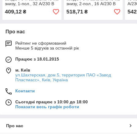
знизу, 1-пол., 32 А/230 В
знизу, 2-пол., 16 А/230 В
А/23
Hager
Hager
409,12
518,71
542
₴
₴
Про нас
Рейтинг не сформований
Менше 5 відгуків за останній рік
Працює з 18.01.2015
м. Київ
ул.Шахтерская, дом.5, территория ПАО «Завод
Пластмасс», Київ, Україна
Контакти
Сьогодні працює з 10:00 до 18:00
Показати весь графік роботи
Про нас