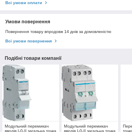
Всі умови оплати
Умови повернення
Повернення товару впродовж 14 днів за домовленістю
Всі умови повернення
Подібні товари компанії
Модульний перемикач
Модульний перемикач
Пере
вводів I-0-II загальна точка
вводів I-0-II загальна точка
точк