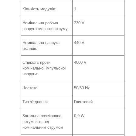
Кількість модулів:
1
Номінальна робоча
230 V
напруга змінного струму:
Номінальна напруга
440 V
ізоляції:
Стійкість проти
4000 V
номінальної імпульсної
напруги:
Частота:
50/60 Hz
Тип з'єднання:
Гвинтовий
Загальна розсіювана
0,9 W
потужність під
номінальним струмом