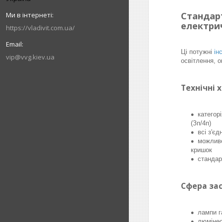
Стандар
електри
https://vladivit.com.ua/
Ці потужні
ін
vip@vvg.kiev.ua
освітлення, о
Технічні 
категор
(Зп/4п)
всі з'є
можливе
кришок
стандар
Сфера зас
лампи г
люмінес