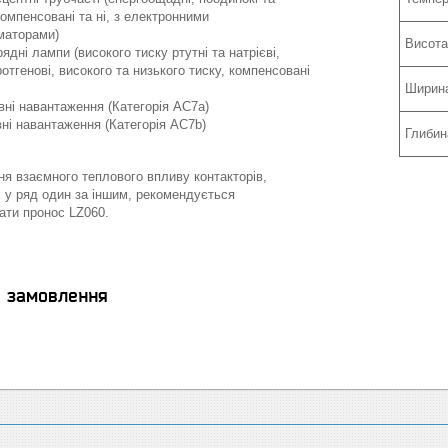
компенсовані та ні, з електронними
маторами)
Висота
ядні лампи (високого тиску ртутні та натрієві,
отгенові, високого та низького тиску, компенсовані
Ширина
вні навантаження (Категорія АС7а)
вні навантаження (Категорія АС7b)
Глибин
я взаємного теплового впливу контакторів,
 у ряд один за іншим, рекомендується
ати пронос LZ060.
я замовлення