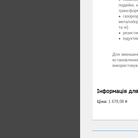
подвійні, 
трансфор
газорозр
металобор
та ні)
резисти
індукти
Для зменшенн
встановлених
використовув
Інформація дл
Ціна:
1 678,08 ₴