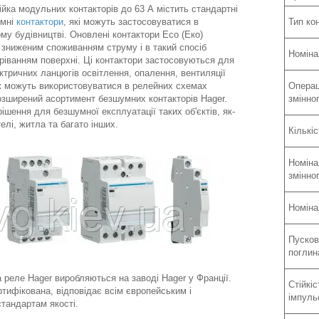
ійка модульних контакторів до 63 А містить стандартні
умні
контактори
, які можуть застосовуватися в
Тип кон
му будівництві. Оновлені контактори Eco (Еко)
 зниженим споживанням струму і в такий спосіб
Номіна
ріванням поверхні. Ці контактори застосовуються для
ктричних ланцюгів освітлення, опалення, вентиляції
ж можуть використовуватися в релейних схемах
Операц
озширений асортимент безшумних контакторів Hager.
змінно
ішення для безшумної експлуатації таких об'єктів, як-
телі, житла та багато інших.
Кількі
Номіна
змінно
Номіна
Пусков
поглин
 реле Hager виробляються на заводі Hager у Франції.
Стійкі
ртифікована, відповідає всім європейським і
імпуль
стандартам якості.