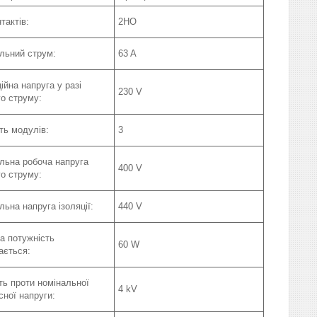
тактів:
2НО
льний струм:
63 A
ійна напруга у разі
230 V
го струму:
сть модулів:
3
льна робоча напруга
400 V
го струму:
льна напруга ізоляції:
440 V
а потужність
60 W
ається:
сть проти номінальної
4 kV
сної напруги: