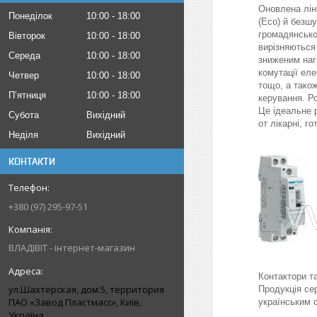
Оновлена лін
Понеділок
10:00
18:00
(Eco) й безш
громадянсько
Вівторок
10:00
18:00
вирізняються
Середа
10:00
18:00
зниженим наг
комутації еле
Четвер
10:00
18:00
тощо, а тако
Пʼятниця
10:00
18:00
керування. Р
Це ідеальне р
Субота
Вихідний
от лікарні, го
Неділя
Вихідний
КОНТАКТИ
+380 (97) 295-97-51
ВЛАДІВІТ - інтернет-магазин
Контактори та
ул.Шахтерская, дом.5, территория
Продукція се
ПАО «Завод Пластмасс», Київ,
українським 
Україна