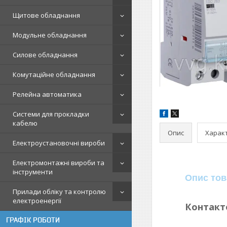
Щитове обладнання
Модульне обладнання
Силове обладнання
Комутаційне обладнання
Релейна автоматика
Системи для прокладки
кабелю
Опис
Харак
Електроустановочні вироби
Електромонтажні вироби та
інструменти
Опис тов
Прилади обліку та контролю
електроенергії
Контакто
ГРАФІК РОБОТИ