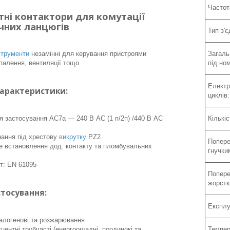
Частот
тні контактори для комутації
чних ланцюгів
Тип з'
струменти
незамінні для керування пристроями
Загаль
палення, вентиляції тощо.
під но
Електр
характеристики:
циклів:
ія застосування АС7а — 240 В АС (1 п/2п) /440 В АС
Кількі
днання під хрестову
викрутку
PZ2
Попере
 встановлення дод. контакту та пломбувальних
гнучки
т: EN 61095
Попере
жорстк
тосування:
Експлу
алогенові та розжарювання
центні трубчасті (енергоощадні, поодинокі та
Темпер