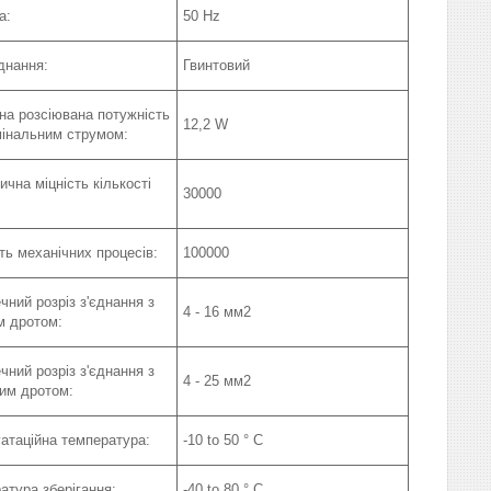
а:
50 Hz
єднання:
Гвинтовий
на розсіювана потужність
12,2 W
мінальним струмом:
ична міцність кількості
30000
сть механічних процесів:
100000
чний розріз з'єднання з
4 - 16 мм2
м дротом:
чний розріз з'єднання з
4 - 25 мм2
им дротом:
атаційна температура:
-10 to 50 ° C
атура зберігання:
-40 to 80 ° C