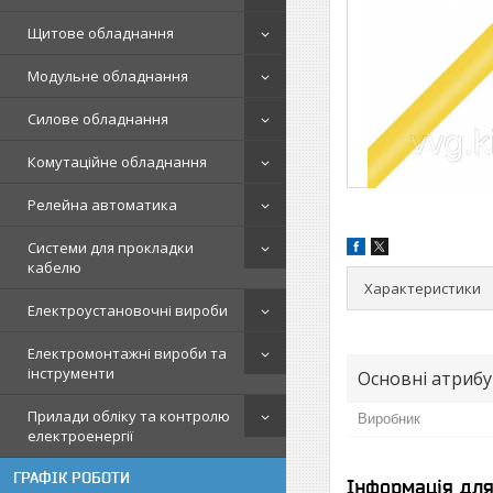
Щитове обладнання
Модульне обладнання
Силове обладнання
Комутаційне обладнання
Релейна автоматика
Системи для прокладки
кабелю
Характеристики
Електроустановочні вироби
Електромонтажні вироби та
інструменти
Основні атриб
Прилади обліку та контролю
Виробник
електроенергії
ГРАФІК РОБОТИ
Інформація дл