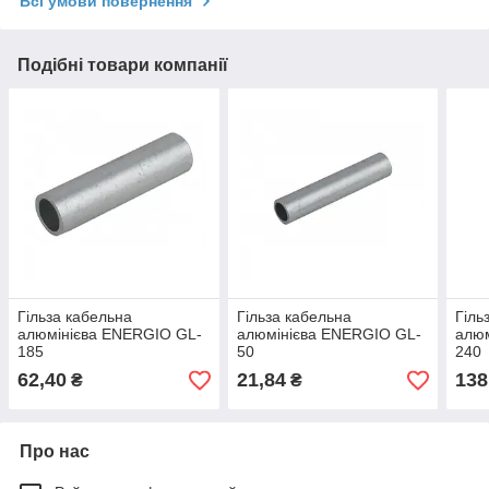
Всі умови повернення
Подібні товари компанії
Гільза кабельна
Гільза кабельна
Гіль
алюмінієва ENERGIO GL-
алюмінієва ENERGIO GL-
алюм
185
50
240
62,40
21,84
138
₴
₴
Про нас