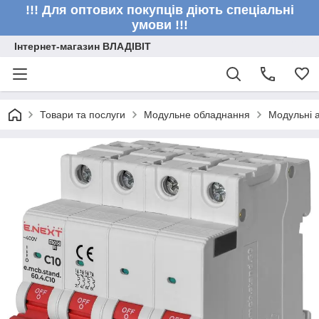
!!! Для оптових покупців діють спеціальні
умови !!!
Інтернет-магазин ВЛАДІВІТ
Товари та послуги
Модульне обладнання
Модульні 