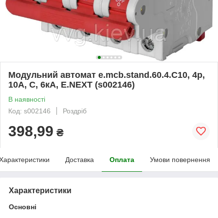
Модульний автомат e.mcb.stand.60.4.C10, 4р,
10А, C, 6кА, E.NEXT (s002146)
В наявності
Код: s002146
Роздріб
398,99
₴
Характеристики
Доставка
Оплата
Умови повернення
Характеристики
Основні