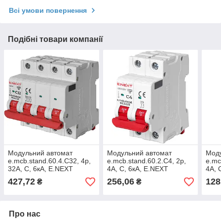
Всі умови повернення
Подібні товари компанії
Модульний автомат
Модульний автомат
Мод
e.mcb.stand.60.4.C32, 4р,
e.mcb.stand.60.2.C4, 2р,
e.mc
32А, C, 6кА, E.NEXT
4А, C, 6кА, E.NEXT
4А, 
(s002150)
(s002143)
(s00
427,72
256,06
128
₴
₴
Про нас