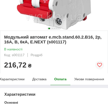
Модульний автомат e.mcb.stand.60.2.B16, 2р,
16А, B, 6кА, E.NEXT (s001117)
В наявності
Код: s001117
Роздріб
216,72
₴
Характеристики
Доставка
Оплата
Умови повернення
Характеристики
Основні