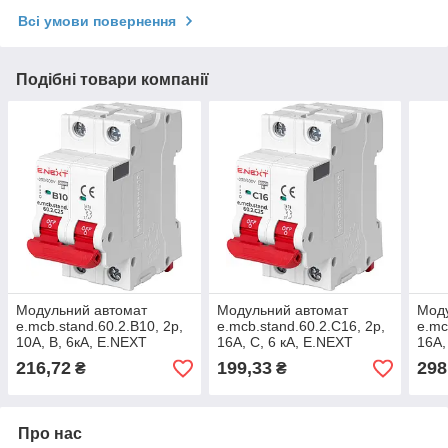
Всі умови повернення
Подібні товари компанії
Модульний автомат
Модульний автомат
Мод
e.mcb.stand.60.2.B10, 2р,
e.mcb.stand.60.2.C16, 2р,
e.mc
10А, B, 6кА, E.NEXT
16А, C, 6 кА, E.NEXT
16А,
(s001116)
(s002117)
(s00
216,72
199,33
298
₴
₴
Про нас