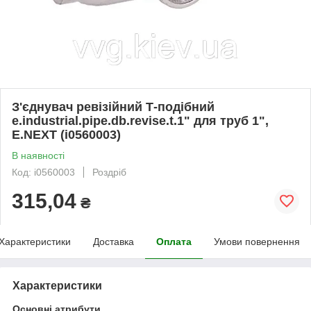
З'єднувач ревізійний Т-подібний
e.industrial.pipe.db.revise.t.1" для труб 1",
E.NEXT (i0560003)
В наявності
Код: i0560003
Роздріб
315,04
₴
Характеристики
Доставка
Оплата
Умови повернення
Характеристики
Основні атрибути