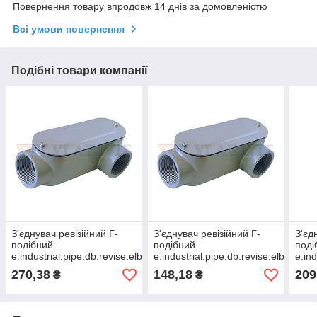
Повернення товару впродовж 14 днів за домовленістю
Всі умови повернення
Подібні товари компанії
З'єднувач ревізійний Г-
З'єднувач ревізійний Г-
З'єд
подібний
подібний
поді
e.industrial.pipe.db.revise.elbow.1"
e.industrial.pipe.db.revise.elbow.1/2"
e.ind
для труб 1", E.NEXT
для труб 1/2", E.NEXT
для 
270,38
148,18
209
₴
₴
(i0540003)