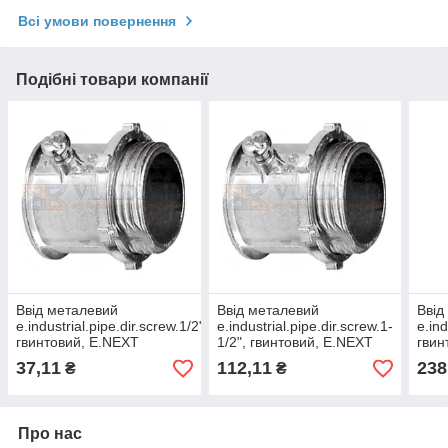
Всі умови повернення
Подібні товари компанії
Ввід металевий
Ввід металевий
Ввід
e.industrial.pipe.dir.screw.1/2",
e.industrial.pipe.dir.screw.1-
e.ind
гвинтовий, E.NEXT
1/2", гвинтовий, E.NEXT
гвин
(i0460001)
(i0460005)
(i04
37,11
112,11
238
₴
₴
Про нас