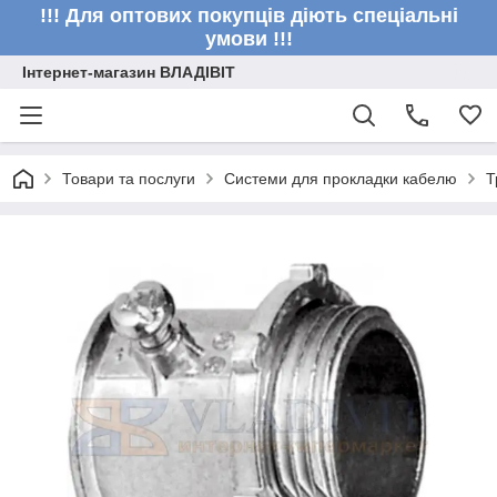
!!! Для оптових покупців діють спеціальні
умови !!!
Інтернет-магазин ВЛАДІВІТ
Товари та послуги
Системи для прокладки кабелю
Т