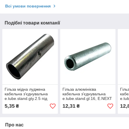
Всі умови повернення
Подібні товари компанії
Гільза мідна луджена
Гільза алюмінієва
Гіль
кабельна з'єднувальна
кабельна з'єднувальна
кабе
e.tube.stand.gty.2.5 під
e.tube.stand.gl.16, E.NEXT
e.tu
опресування, E.NEXT
(s4042000)
опре
5,35
12,31
12,
₴
₴
(s041002)
(s04
Про нас