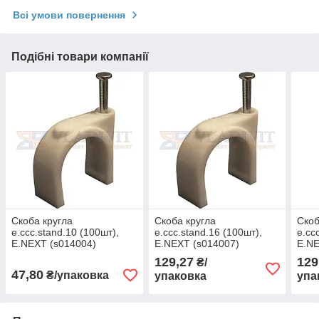
Всі умови повернення
Подібні товари компанії
Скоба кругла
Скоба кругла
Скоб
e.ccc.stand.10 (100шт),
e.ccc.stand.16 (100шт),
e.cc
E.NEXT (s014004)
E.NEXT (s014007)
E.NE
129,27
129
₴/
47,80
₴/упаковка
упаковка
упа