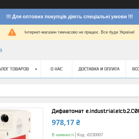
!!! Для оптових покупців діють спеціальні умови !!!
Інтернет-магазин тимчасово не працює. Все буде Україна!
a
АЛОГ ТОВАРОВ
О НАС
ДОСТАВКА И ОПЛАТА
ВО
Дифавтомат e.industrial.elcb.2.C0
978,17 ₴
В наявності
Код:
i0230007