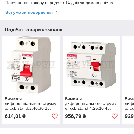
Повернення товару впродовж 14 днів за домовленістю
Всі умови повернення
Подібні товари компанії
Вимикач
Вимикач
Вим
диференціального струму
диференціального струму
дифе
e.rccb.stand.2.40.30 2р,
e.rccb.stand.4.25.10 4р,
e.rc
40А, 30mA, E.NEXT
25А, 10mA, E.NEXT
40А,
614,01
956,79
929
₴
₴
(s034002)
(s034009)
(s03