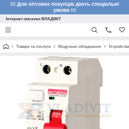
!!! Для оптових покупців діють спеціальні
умови !!!
Інтернет-магазин ВЛАДІВІТ
Товари та послуги
Модульне обладнання
Устройств