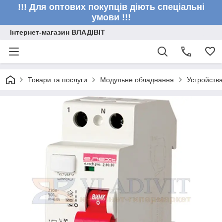
!!! Для оптових покупців діють спеціальні
умови !!!
Інтернет-магазин ВЛАДІВІТ
Товари та послуги
Модульне обладнання
Устройств