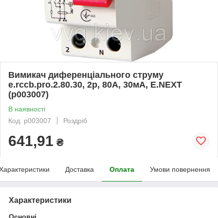
Вимикач диференціального струму
e.rccb.pro.2.80.30, 2р, 80А, 30мА, E.NEXT
(p003007)
В наявності
Код: p003007
Роздріб
641,91
₴
Характеристики
Доставка
Оплата
Умови повернення
Характеристики
Основні