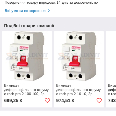
Повернення товару впродовж 14 днів за домовленістю
Всі умови повернення
Подібні товари компанії
Вимикач
Вимикач
Вим
диференціального струму
диференціального струму
дифе
e.rccb.pro.2.100.100, 2р,
e.rccb.pro.2.16.10, 2р,
e.rc
100А, 100мА, E.NEXT
16А, 10мА, E.NEXT
25А,
699,25
974,51
743
₴
₴
(p003012)
(p003001)
(p00