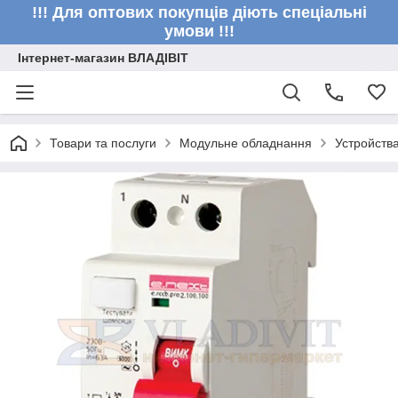
!!! Для оптових покупців діють спеціальні
умови !!!
Інтернет-магазин ВЛАДІВІТ
Товари та послуги
Модульне обладнання
Устройств