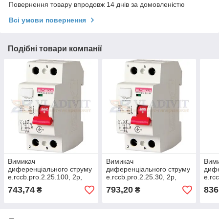
Повернення товару впродовж 14 днів за домовленістю
Всі умови повернення
Подібні товари компанії
Вимикач
Вимикач
Вим
диференціального струму
диференціального струму
дифе
e.rccb.pro.2.25.100, 2р,
e.rccb.pro.2.25.30, 2р,
e.rc
25А, 100мА, E.NEXT
25А, 30мА, E.NEXT
40А,
743,74
793,20
836
₴
₴
(p003008)
(p003004)
(p00