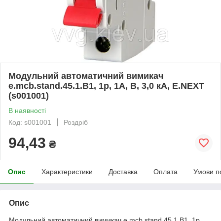
Модульний автоматичний вимикач
e.mcb.stand.45.1.B1, 1р, 1А, В, 3,0 кА, E.NEXT
(s001001)
В наявності
Код: s001001
Роздріб
94,43
₴
Опис
Характеристики
Доставка
Оплата
Умови п
Опис
Модульний автоматичний вимикач e.mcb.stand.45.1.B1, 1р,