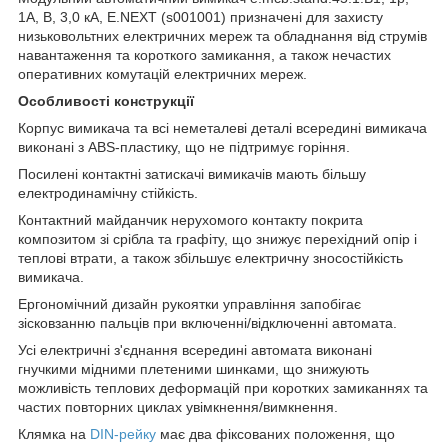
1А, В, 3,0 кА, E.NEXT (s001001) призначені для захисту
низьковольтних електричних мереж та обладнання від струмів
навантаження та короткого замикання, а також нечастих
оперативних комутацій електричних мереж.
Особливості конструкції
Корпус вимикача та всі неметалеві деталі всередині вимикача
виконані з ABS-пластику, що не підтримує горіння.
Посилені контактні затискачі вимикачів мають більшу
електродинамічну стійкість.
Контактний майданчик нерухомого контакту покрита
композитом зі срібла та графіту, що знижує перехідний опір і
теплові втрати, а також збільшує електричну зносостійкість
вимикача.
Ергономічний дизайн рукоятки управління запобігає
зісковзанню пальців при включенні/відключенні автомата.
Усі електричні з'єднання всередині автомата виконані
гнучкими мідними плетеними шинками, що знижують
можливість теплових деформацій при коротких замиканнях та
частих повторних циклах увімкнення/вимкнення.
Клямка на
DIN-рейку
має два фіксованих положення, що