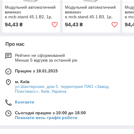
Модульний автоматичний
Модульний автоматичний
Мод
вимикач
вимикач
вим
e.mcb.stand.45.1.B2, 1р,
e.mcb.stand.45.1.B3, 1р,
e.mc
2А, В, 4,5 кА, E.NEXT
3А, В, 3,0 кА, E.NEXT
4А, 
94,43
94,43
94,
₴
₴
(s001002)
(s001003)
(s00
Про нас
Рейтинг не сформований
Менше 5 відгуків за останній рік
Працює з 18.01.2015
м. Київ
ул.Шахтерская, дом.5, территория ПАО «Завод
Пластмасс», Київ, Україна
Контакти
Сьогодні працює з 10:00 до 18:00
Показати весь графік роботи