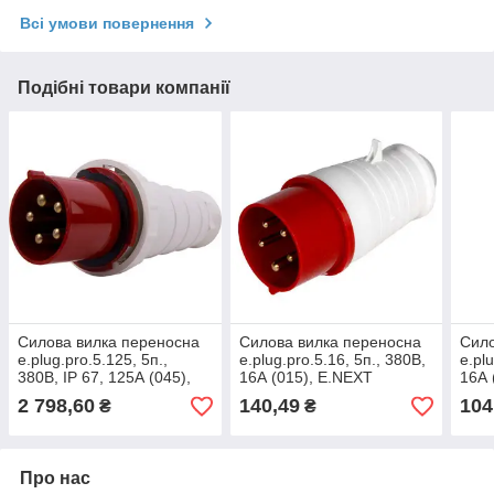
Всі умови повернення
Подібні товари компанії
Силова вилка переносна
Силова вилка переносна
Сило
e.plug.pro.5.125, 5п.,
e.plug.pro.5.16, 5п., 380В,
e.pl
380В, IP 67, 125А (045),
16А (015), E.NEXT
16А 
E.NEXT (p011012)
(p011007)
(p01
2 798,60
140,49
104
₴
₴
Про нас