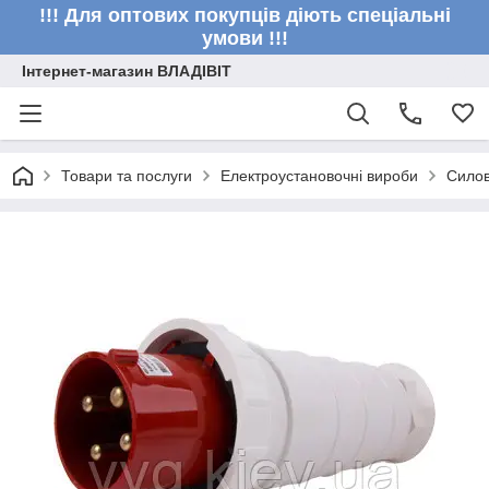
!!! Для оптових покупців діють спеціальні
умови !!!
Інтернет-магазин ВЛАДІВІТ
Товари та послуги
Електроустановочні вироби
Силов