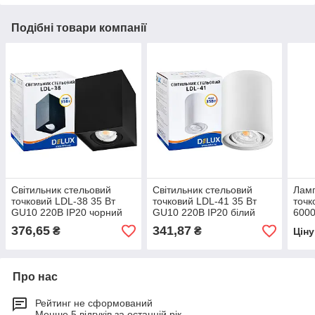
Подібні товари компанії
Світильник стельовий
Світильник стельовий
Ламп
точковий LDL-38 35 Вт
точковий LDL-41 35 Вт
точк
GU10 220В IP20 чорний
GU10 220В IP20 білий
6000
квадрат, DELUX
круг, DELUX (90015916)
холо
376,65
341,87
₴
₴
Цін
(90015915)
Про нас
Рейтинг не сформований
Менше 5 відгуків за останній рік