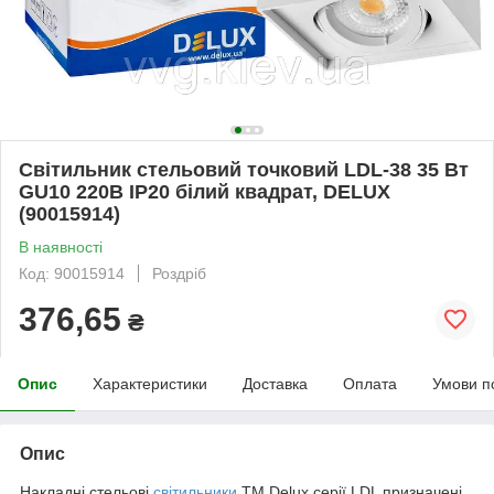
Світильник стельовий точковий LDL-38 35 Вт
GU10 220В IP20 білий квадрат, DELUX
(90015914)
В наявності
Код: 90015914
Роздріб
376,65
₴
Опис
Характеристики
Доставка
Оплата
Умови п
Опис
Накладні стельові
світильники
ТМ Delux серії LDL призначені