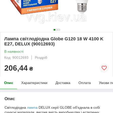
Лампа світлодіодна Globe G120 18 W 4100 K
Е27, DELUX (90012693)
В наявності
Код: 90012693
Роздріб
206,44
₴
Опис
Характеристики
Доставка
Оплата
Умови п
Опис
Світлодіодна
лампа
DELUX серії GLOBE об'єднала в собі
сучасні матеріали, високe якість виробництва і естетичну