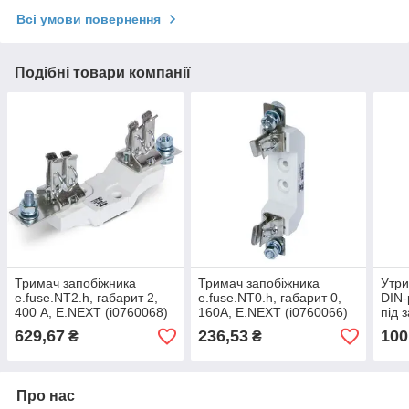
Всі умови повернення
Подібні товари компанії
Тримач запобіжника
Тримач запобіжника
Утри
e.fuse.NT2.h, габарит 2,
e.fuse.NT0.h, габарит 0,
DIN-
400 А, E.NEXT (i0760068)
160А, E.NEXT (i0760066)
під 
32А,
629,67
236,53
100
₴
₴
Про нас