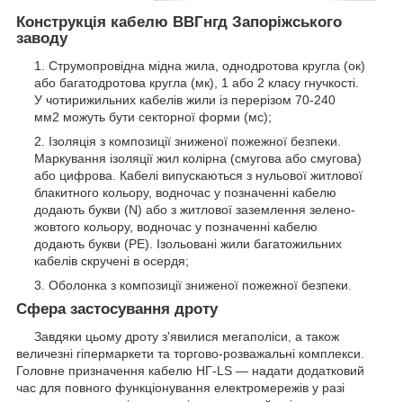
Конструкція кабелю ВВГнгд Запоріжського
заводу
Струмопровідна мідна жила, однодротова кругла (ок)
або багатодротова кругла (мк), 1 або 2 класу гнучкості.
У чотирижильних кабелів жили із перерізом 70-240
мм
2
можуть бути секторної форми (мс);
Ізоляція з композиції зниженої пожежної безпеки.
Маркування ізоляції жил колірна (смугова або смугова)
або цифрова. Кабелі випускаються з нульової житлової
блакитного кольору, водночас у позначенні кабелю
додають букви (N) або з житлової заземлення зелено-
жовтого кольору, водночас у позначенні кабелю
додають букви (РЕ). Ізольовані жили багатожильних
кабелів скручені в осердя;
Оболонка з композиції зниженої пожежної безпеки.
Сфера застосування дроту
Завдяки цьому дроту з'явилися мегаполіси, а також
величезні гіпермаркети та торгово-розважальні комплекси.
Головне призначення кабелю НГ-LS — надати додатковий
час для повного функціонування електромережів у разі