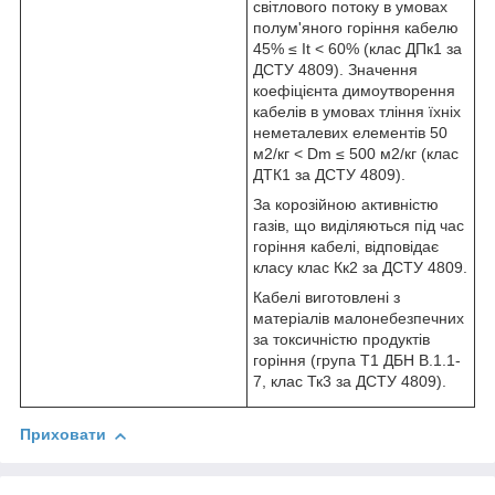
світлового потоку в умовах
полум'яного горіння кабелю
45% ≤ I
t
< 60% (клас ДПк1 за
ДСТУ 4809). Значення
коефіцієнта димоутворення
кабелів в умовах тління їхніх
неметалевих елементів 50
м
2
/кг < Dm ≤ 500 м
2
/кг (клас
ДТК1 за ДСТУ 4809).
За корозійною активністю
газів, що виділяються під час
горіння кабелі, відповідає
класу клас Кк2 за ДСТУ 4809.
Кабелі виготовлені з
матеріалів малонебезпечних
за токсичністю продуктів
горіння (група Т1 ДБН В.1.1-
7, клас Тк3 за ДСТУ 4809).
Приховати