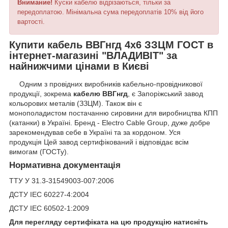
Внимание!
Куски кабелю відрізаються, тільки за
передоплатою. Мінімальна сума передоплатів 10% від його
вартості.
Купити кабель ВВГнгд 4х6 ЗЗЦМ ГОСТ
в
інтернет-магазині "ВЛАДИВІТ" за
найнижчими цінами в Києві
Одним з провідних виробників кабельно-провідникової
продукції, зокрема
кабелю ВВГнгд
, є Запоріжський завод
кольорових металів (ЗЗЦМ). Також він є
монополадистом постачанню сировини для виробництва КПП
(катанки) в Україні. Бренд - Electro Cable Group, дуже добре
зарекомендував себе в Україні та за кордоном. Уся
продукція Цей завод сертифікований і відповідає всім
вимогам (ГОСТу).
Нормативна документація
ТТУ У 31.3-31549003-007:2006
ДСТУ IEС 60227-4:2004
ДСТУ IEC 60502-1:2009
Для перегляду сертифіката на цю продукцію натисніть