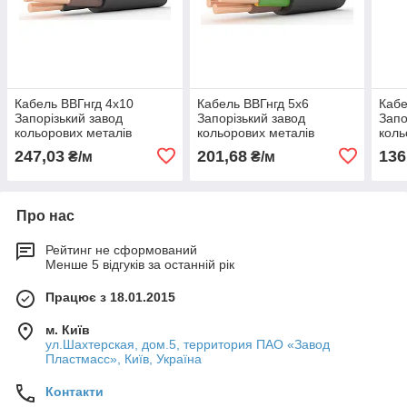
Кабель ВВГнгд 4х10
Кабель ВВГнгд 5х6
Кабе
Запорізький завод
Запорізький завод
Запо
кольорових металів
кольорових металів
коль
(ЗЗКМ)
(ЗЗКМ)
(ЗЗК
247,03
201,68
136
₴/м
₴/м
Про нас
Рейтинг не сформований
Менше 5 відгуків за останній рік
Працює з 18.01.2015
м. Київ
ул.Шахтерская, дом.5, территория ПАО «Завод
Пластмасс», Київ, Україна
Контакти