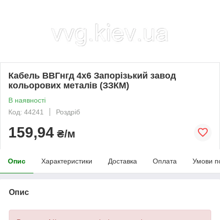
Кабель ВВГнгд 4х6 Запорізький завод
кольорових металів (ЗЗКМ)
В наявності
Код: 44241
Роздріб
159,94
₴/м
Опис
Характеристики
Доставка
Оплата
Умови п
Опис