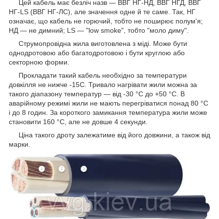
Цей кабель має безліч назв ― ВВГ НГ-НД, ВВГ НГД, ВВГ
НГ-LS (ВВГ НГ-ЛС), але значення одне й те саме. Так, НГ
означає, що кабель не горючий, тобто не поширює полум'я;
НД — не димний; LS — "low smoke", тобто "моло диму".
Струмопровідна жила виготовлена з міді. Може бути
однодротовою або багатодротовою і бути круглою або
секторною форми.
Прокладати такий кабель необхідно за температури
довкілля не нижче -15С. Тривало нагрівати жили можна за
такого діапазону температур — від -30 °C до +50 °C. В
аварійному режимі жили не мають перегріватися понад 80 °C
і до 8 годин. За короткого замикання температура жили може
становити 160 °C, але не довше 4 секунди.
Ціна такого дроту залежатиме від його довжини, а також від
марки.