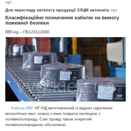
тут
Для перегляду каталогу продукції ЗЗЦМ натисніть
тут
Класифікаційне позначення кабелю на вимогу
пожежної безпеки
ВВГнгд – ПБ123112000
Кабель ВВГ
НГ-НД виготовлений із мідних скручених
монолітних жил, кожна з яких покрита ізоляцією з
полівінілхлориду. Сам провід також покритий
полівінілхлоридною оболонкою.