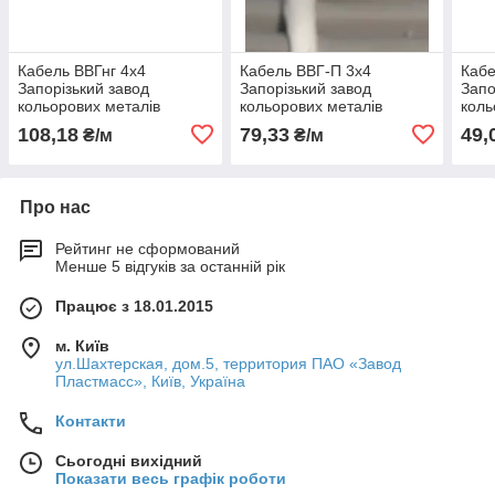
Кабель ВВГнг 4х4
Кабель ВВГ-П 3х4
Кабе
Запорізький завод
Запорізький завод
Запо
кольорових металів
кольорових металів
коль
(ЗЗКМ)
(ЗЗКМ)
(ЗЗК
108,18
79,33
49,
₴/м
₴/м
Про нас
Рейтинг не сформований
Менше 5 відгуків за останній рік
Працює з 18.01.2015
м. Київ
ул.Шахтерская, дом.5, территория ПАО «Завод
Пластмасс», Київ, Україна
Контакти
Сьогодні вихідний
Показати весь графік роботи