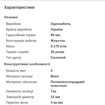
Характеристики
Основні
Виробник
Одескабель
Країна виробник
Україна
Гарантійний термін
60 міс
Конструкція кабелю
Жорстка
Маса
0.179 кг/м
Термін служби
30 років
Тип дроту
Силовий
Конструктивні особливості
Кількість жил
3
Матеріал ізоляції
Вініл
Материал оболочки
Полівінілхлоридний
пластикат
Наявність ізоляції
Так
Зовнішній діаметр
13 мм
Перетин жили
4 кв.мм