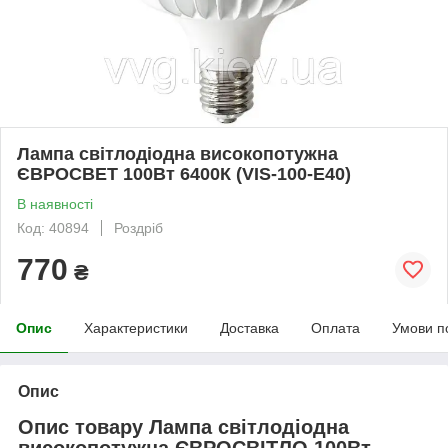
Лампа світлодіодна високопотужна
ЄВРОСВЕТ 100Вт 6400К (VIS-100-E40)
В наявності
Код: 40894
Роздріб
770
₴
Опис
Характеристики
Доставка
Оплата
Умови п
Опис
Опис товару Лампа світлодіодна
високопотужна ЄВРОСВІТЛО 100Вт