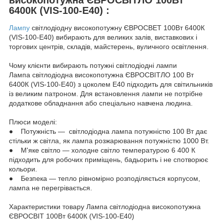
6400К (VIS-100-E40) :
Лампу
світлодіодну високопотужну ЄВРОСВЕТ 100Вт 6400К
(VIS-100-E40) вибирають для великих залів, виставкових і
торгових центрів, складів, майстерень, вуличного освітлення.
Чому клієнти вибирають потужні світлодіодні лампи
Лампа світлодіодна високопотужна ЄВРОСВІТЛО 100 Вт
6400К (VIS-100-E40) з цоколем Е40 підходить для світильників
із великим патроном. Для встановлення лампи не потрібне
додаткове обладнання або спеціально навчена людина.
Плюси моделі:
● Потужність — світлодіодна лампа потужністю 100 Вт дає
стільки ж світла, як лампа розжарювання потужністю 1000 Вт.
● М'яке світло — холодне світло температурою 6 400 К
підходить для робочих приміщень, бадьорить і не спотворює
кольори.
● Безпека — тепло рівномірно розподіляється корпусом,
лампа не перегрівається.
Характеристики товару Лампа світлодіодна високопотужна
ЄВРОСВІТ 100Вт 6400К (VIS-100-E40)