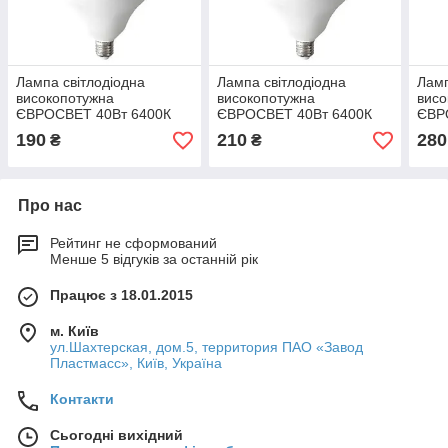
Лампа світлодіодна
Лампа світлодіодна
Ламп
високопотужна
високопотужна
висо
ЄВРОСВЕТ 40Вт 6400К
ЄВРОСВЕТ 40Вт 6400К
ЄВР
(VIS-40-E27)
(VIS-40-E40)
(VIS
190
210
280
₴
₴
Про нас
Рейтинг не сформований
Менше 5 відгуків за останній рік
Працює з 18.01.2015
м. Київ
ул.Шахтерская, дом.5, территория ПАО «Завод
Пластмасс», Київ, Україна
Контакти
Сьогодні вихідний