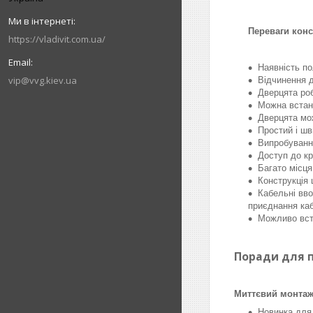
Переваги констру
https://vladivit.com.ua/
Наявність по
vip@vvg.kiev.ua
Відчинення д
Дверцята роб
Можна встан
Дверцята мож
Простий і ш
Випробуванн
Доступ до кр
Багато місця
Конструкція 
Кабельні вво
приєднання каб
Можливо вст
Поради для п
Миттєвий монтаж
Новинка для 