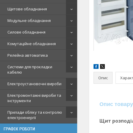
Щитове обладнання
Модульне обладнання
Силове обладнання
Комутаційне обладнання
Релейна автоматика
Системи для прокладки
кабелю
Опис
Харак
Електроустановочні вироби
Електромонтажні вироби та
інструменти
Опис товару
Прилади обліку та контролю
електроенергії
Щит розподіл
ГРАФІК РОБОТИ