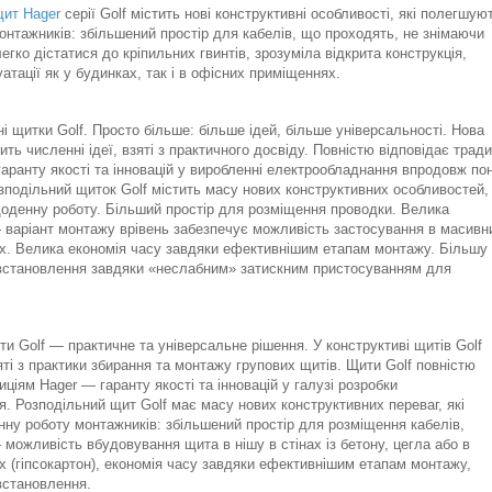
щит Hager
серії Golf містить нові конструктивні особливості, які полегшую
нтажників: збільшений простір для кабелів, що проходять, не знімаючи
гко дістатися до кріпильних гвинтів, зрозуміла відкрита конструкція,
атації як у будинках, так і в офісних приміщеннях.
щитки Golf. Просто більше: більше ідей, більше універсальності. Нова
ить численні ідеї, взяті з практичного досвіду. Повністю відповідає тради
гаранту якості та інновацій у виробленні електрообладнання впродовж по
озподільний щиток Golf містить масу нових конструктивних особливостей, 
оденну роботу. Більший простір для розміщення проводки. Велика
 варіант монтажу врівень забезпечує можливість застосування в масивни
х. Велика економія часу завдяки ефективнішим етапам монтажу. Більшу
 встановлення завдяки «неслабним» затискним пристосуванням для
Golf — практичне та універсальне рішення. У конструктиві щитів Golf
взяті з практики збирання та монтажу групових щитів. Щити Golf повністю
ціям Hager — гаранту якості та інновацій у галузі розробки
. Розподільний щит Golf має масу нових конструктивних переваг, які
у роботу монтажників: збільшений простір для розміщення кабелів,
 можливість вбудовування щита в нішу в стінах із бетону, цегла або в
х (гіпсокартон), економія часу завдяки ефективнішим етапам монтажу,
 встановлення.