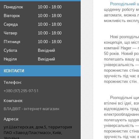
Розподільний 
Понеділок
10:00
18:00
щоденну роботу мо
автомати, можна ле
Вівторок
10:00
18:00
можливість експлу
Середа
10:00
18:00
Четвер
10:00
18:00
Нові розподільні 
Пʼятниця
10:00
18:00
концепція, що міст
компанії Hager — 
Субота
Вихідний
50 років. Новий р
Неділя
Вихідний
полегшать вашу щ
універсальність —
порожнистих стіна
КОНТАКТИ
зручність під час
порожнистих стін.
+380 (97) 295-97-51
Розподільні щити 
втілені всі ідеї, 
ВЛАДІВІТ - інтернет-магазин
відповідають тради
електрообладнання
полегшують щоденн
універсальність —
ул.Шахтерская, дом.5, территория
порожнистих стіна
ПАО «Завод Пластмасс», Київ,
зручність під час
Україна