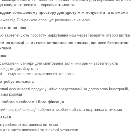
що швидко затискають, спрощують монтаж
авдяки збільшеному простору для дроту між модулями та клемами
міжок під DIN-рейкою спрощує розведення кабелю
я стінної ніші
аю забезпечують простоту маркування ніші через габаритні отвори щитка
ем на клямці — миттєве встановлення клямки, що несе безгвинтові
 клеми
чка
 самоклейні стикери для монтованої заличини рамки забезпечують
рехід до дизайну стін
ті — смужки семи ексклюзивних кольорів
потребує пояснень
тивні особливості продукції чітко представлені за допомогою ілюстрацій,
амій коробці
 робота з кабелем і його фіксація
ий пристрій фіксації кабелю зі скобами або стандартними стяжками
ляться
укціяобола зі зламаними петлями
а для щитів приховані та відкриті установки