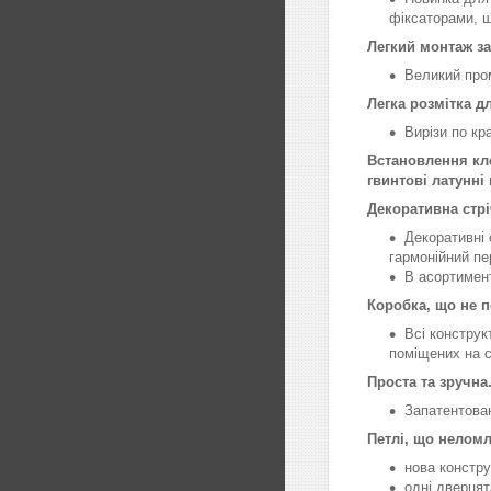
фіксаторами, 
Легкий монтаж з
Великий про
Легка розмітка дл
Вирізи по кр
Встановлення кл
гвинтові латунні
Декоративна стрі
Декоративні
гармонійний пе
В асортимен
Коробка, що не 
Всі конструк
поміщених на с
Проста та зручна.
Запатентован
Петлі, що нелом
нова констр
одні дверцят