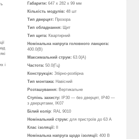
Габарити:
647 x 282 x 99 мм
ть
Кількість модулів:
48 шт
Тип дверцят:
Прозора
Тип обладнання:
Щит
Тип щита:
Квартирний
ції
Номінальна напруга головного ланцюга:
над
400.0(В)
які
Максимальний струм:
63.0(А)
х і
Частота:
50.0(Гц)
Конструкція:
Збірно-розбірна
Тип монтажа:
Навісний
Розташування:
Вертикальне
Ступінь захисту:
IP30 — без дверцят, IP40 —
з дверцятами, IK07
Білий колір
: RAL 9010
Номінальний струм:
для пристроїв до 63 А
Клас ізоляції:
ІІ
Номінальна напруга щодо ізоляції:
400 В