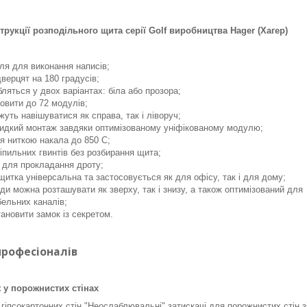
кції розподільного щита серії Golf виробництва Hager (Хагер)
ля для виконання написів;
верцят на 180 градусів;
ляться у двох варіантах: біла або прозора;
овити до 72 модулів;
уть навішуватися як справа, так і ліворуч;
видкий монтаж завдяки оптимізованому уніфікованому модулю;
я ниткою накала до 850 С;
іпильних гвинтів без розбирання щита;
 для прокладання дроту;
щитка універсальна та застосовується як для офісу, так і для дому;
ди можна розташувати як зверху, так і знизу, а також оптимізований для
ельних каналів;
ановити замок із секретом.
рофесіоналів
 у порожнистих стінах
гіпсокартонних стін "Неослаблювальні" затискачі для порожнистих стін з