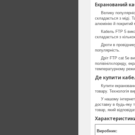
Екранований каб
Велику популярність 
складається з міді. Т
алюмінію й покритий
Кабель FTP 5 викори
складається з кількох
Дроти в провіднику с
популярність.
Дріт FTP cat 5e вико
полівінілхлориду, ек
температурному режим
Де купити кабе
Купити екранований к
товару. Технологія в
У нашому інтернет-м
доставку в будь-яку 
товар, який відповід
Характеристик
Виробник: