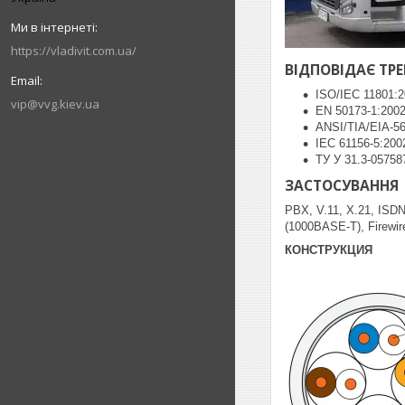
https://vladivit.com.ua/
ВІДПОВІДАЄ ТР
ISO/IEC 11801:
vip@vvg.kiev.ua
EN 50173-1:200
ANSI/TIA/EIA-56
IEC 61156-5:200
ТУ У 31.3-05758
ЗАСТОСУВАННЯ
PBX, V.11, X.21, ISDN
(1000BASE-T), Firewir
КОНСТРУКЦИЯ