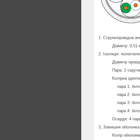
1. Струмопровідна жи
Діаметр: 0,51 м
2. Ізоляція: поліетиле
Діаметр провідни
Пара: 2 скручені 
Колірна ідентифі
пара 1: біло-с
пара 2: біло-жов
пара 3: біло-зе
пара 4: біло-кор
Осердя: 4 пари с
3, Зовнішня оболонка
Колір оболонки: бі