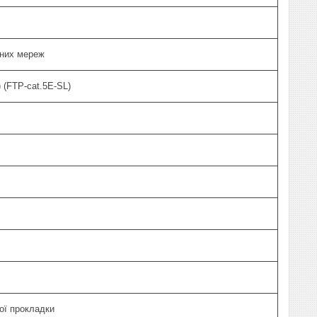
рних мереж
 (FTP-cat.5E-SL)
ої прокладки