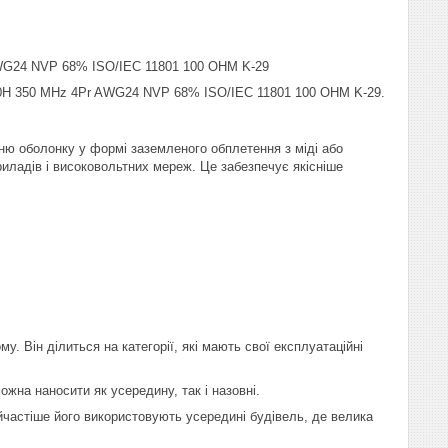
AWG24 NVP 68% ISO/IEC 11801 100 OHM K-29
S0H 350 MHz 4Pr AWG24 NVP 68% ISO/IEC 11801 100 OHM K-29.
ню оболонку у формі заземленого обплетення з міді або
риладів і високовольтних мереж. Це забезпечує якісніше
у. Він ділиться на категорії, які мають свої експлуатаційні
на наносити як усередину, так і назовні.
стіше його використовують усередині будівель, де велика