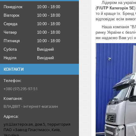
Лідером на українсь
Понеділок
10:00
18:00
(
F/UTP Категорія 5Е
то й краще їх. Бренд
Вівторок
10:00
18:00
відповідає всім вимо
Середа
10:00
18:00
Наша компанія "ВЛАД
Четвер
10:00
18:00
ринку України є безл
ми надаємо Вам усі н
Пʼятниця
10:00
18:00
Субота
Вихідний
Неділя
Вихідний
КОНТАКТИ
+380 (97) 295-97-51
ВЛАДІВІТ - інтернет-магазин
ул.Шахтерская, дом.5, территория
ПАО «Завод Пластмасс», Київ,
Україна