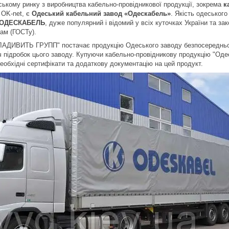
кому ринку з виробництва кабельно-провідникової продукції, зокрема
к
) OK-net, є
Одеський кабельний завод «Одескабель»
. Якість одеського
ОДЕСКАБЕЛЬ
, дуже популярний і відомий у всіх куточках України та за
гам (ГОСТу).
ИВИТЬ ГРУПП" постачає продукцію Одеського заводу безпосередньо з в
іч підробок цього заводу. Купуючи кабельно-провідникову продукцію "Одес
еобхідні сертифікати та додаткову документацію на цей продукт.