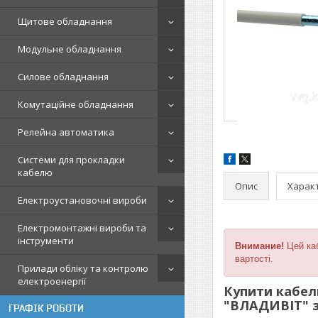
Щитове обладнання
Модульне обладнання
Силове обладнання
Комутаційне обладнання
Релейна автоматика
Системи для прокладки
кабелю
Опис
Харак
Електроустановочні вироби
Електромонтажні вироби та
інструменти
Внимание!
Цей каб
вартості.
Прилади обліку та контролю
електроенергії
Купити кабель
"ВЛАДИВІТ" з
ГРАФІК РОБОТИ