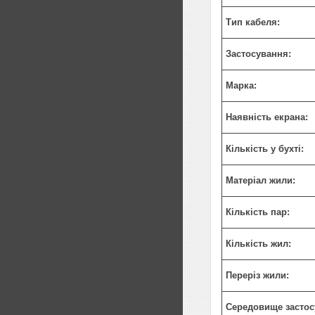
Тип кабеля:
Застосування:
Марка:
Наявність екрана:
Кількість у бухті:
Матеріал жили:
Кількість пар:
Кількість жил:
Переріз жили:
Середовище застос