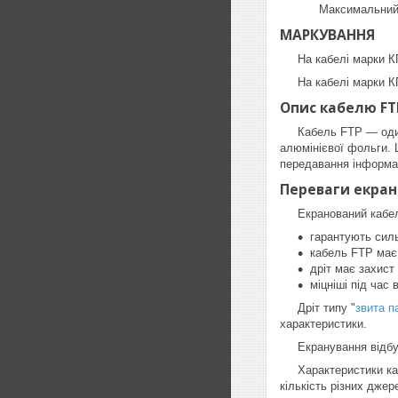
Максимальний діа
МАРКУВАННЯ
На кабелі марки КПВ
На кабелі марки КПВ
Опис кабелю FT
Кабель FTP — один і
алюмінієвої фольги. 
передавання інформац
Переваги екра
Екранований кабель 
гарантують силь
кабель FTP має 
дріт має захист
міцніші під час
Дріт типу "
звита п
характеристики.
Екранування відбуває
Характеристики кабе
кількість різних джер