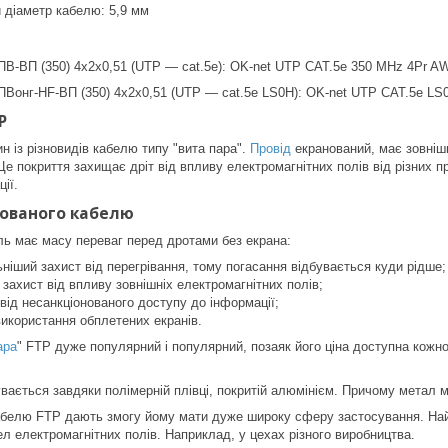
метр кабелю: 5,9 мм
-ВП (350) 4х2х0,51 (UTP — cat.5e): OK-net UTP CAT.5e 350 MHz 4Pr 
онг-HF-ВП (350) 4х2х0,51 (UTP — cat.5e LS0H): OK-net UTP CAT.5e L
P
з різновидів кабелю типу "вита пара".
Провід
екранований, має зовніш
Це покриття захищає дріт від впливу електромагнітних полів від різних п
ії.
нованого кабелю
має масу переваг перед дротами без екрана:
ніший захист від перегрівання, тому погасання відбувається куди рідше;
захист від впливу зовнішніх електромагнітних полів;
 від несанкціонованого доступу до інформації;
 використання обплетених екранів.
ара
" FTP дуже популярний і популярний, позаяк його ціна доступна кожном
ться завдяки полімерній плівці, покритій алюмінієм. Причому метал мож
лю FTP дають змогу йому мати дуже широку сферу застосування. Найча
ел електромагнітних полів. Наприклад, у цехах різного виробництва.