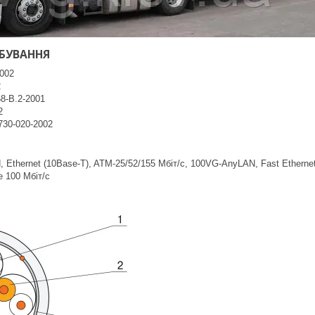
ЕБУВАННЯ
2002
2
8-B.2-2001
2
730-020-2002
, Ethernet (10Base-T), ATM-25/52/155 Мбіт/с, 100VG-AnyLAN, Fast Ethernet
e 100 Мбіт/с