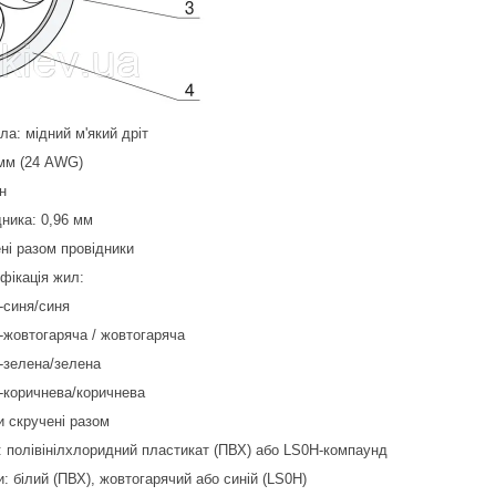
ла: мідний м'який дріт
м (24 AWG)
н
ка: 0,96 мм
разом провідники
кація жил:
иня/синя
тогаряча / жовтогаряча
лена/зелена
ичнева/коричнева
кручені разом
: полівінілхлоридний пластикат (ПВХ) або LS0H-компаунд
лий (ПВХ), жовтогарячий або синій (LS0H)