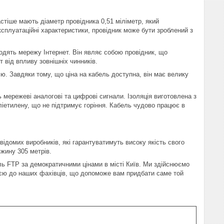
тіше мають діаметр провідника 0,51 міліметр, який
експлуатаційні характеристики, провідник може бути зроблений з
ять мережу Інтернет. Він являє собою провідник, що
 від впливу зовнішніх чинників.
. Завдяки тому, що ціна на кабель доступна, він має велику
ережеві аналогові та цифрові сигнали. Ізоляція виготовлена з
ліетилену, що не підтримує горіння. Кабель чудово працює в
домих виробників, які гарантуватимуть високу якість свого
жину 305 метрів.
ль FTP за демократичними цінами в місті Київ. Ми здійснюємо
ацією до наших фахівців, що допоможе вам придбати саме той