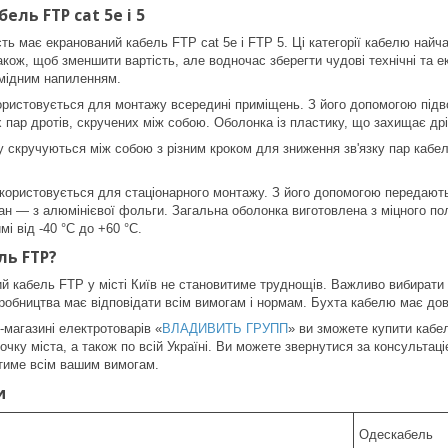
ель FTP cat 5e і 5
має екранований кабель FTP cat 5e і FTP 5. Ці категорії кабелю найчас
акож, щоб зменшити вартість, але водночас зберегти чудові технічні та 
 мідним напиленням.
стовується для монтажу всередині приміщень. З його допомогою підвод
 пар дротів, скручених між собою. Оболонка із пластику, що захищає дріт
кручуються між собою з різним кроком для зниження зв'язку пар кабелю
ристовується для стаціонарного монтажу. З його допомогою передають м
ран — з алюмінієвої фольги. Загальна оболонка виготовлена з міцного по
і від -40 °C до +60 °C.
ль FTP?
абель FTP у місті Київ не становитиме труднощів. Важливо вибирати ві
иробництва має відповідати всім вимогам і нормам. Бухта кабелю має дов
агазині електротоварів «
ВЛАДИВИТЬ ГРУПП
» ви зможете купити кабе
точку міста, а також по всій Україні. Ви можете звернутися за консульт
атиме всім вашим вимогам.
и
Одескабель