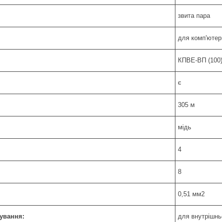
звита пара
для комп'юте
КПВЕ-ВП (100)
є
305 м
мідь
4
8
0,51 мм2
ування:
для внутрішнь