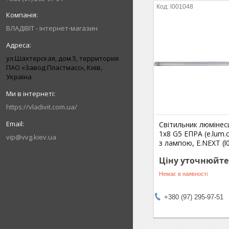
l001048
ВЛАДІВІТ - інтернет-магазин
ул.Шахтерская, дом.5, территория
ПАО «Завод Пластмасс», Київ,
Україна
https://vladivit.com.ua/
Світильник люмінес
1х8 G5 ЕПРА (e.lum.c
vip@vvg.kiev.ua
з лампою, E.NEXT (l
Ціну уточнюйте
Немає в наявності
+380 (97) 295-97-51