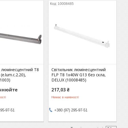
10008485
к люмінесцентний Т8
Світильник люмінесцентний
e.lum.c.2.20),
FLP T8 1x40W G13 без скла,
01003)
DELUX (10008485)
очнюйте
217,03 ₴
ості
Немає в наявності
295-97-51
+380 (97) 295-97-51