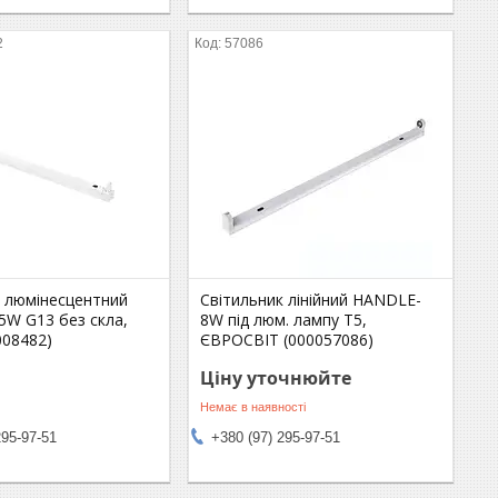
2
57086
к люмінесцентний
Світильник лінійний HANDLE-
5W G13 без скла,
8W під люм. лампу Т5,
008482)
ЄВРОСВІТ (000057086)
Ціну уточнюйте
Немає в наявності
295-97-51
+380 (97) 295-97-51