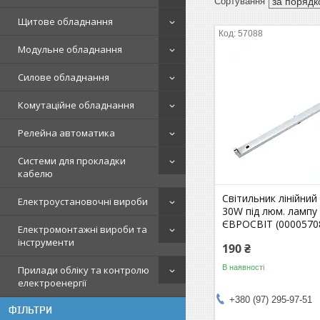
Щитове обладнання
57088
Модульне обладнання
Силове обладнання
Комутаційне обладнання
Релейна автоматика
Системи для прокладки
кабелю
Світильник лінійни
Електроустановочні вироби
30W під люм. лампу 
ЄВРОСВІТ (0000570
Електромонтажні вироби та
інструменти
190 ₴
В наявності
Прилади обліку та контролю
електроенергії
+380 (97) 295-97-51
ФІЛЬТРИ