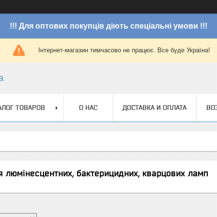
!!! Для оптових покупців діють спеціальні умови !!!
Інтернет-магазин тимчасово не працює. Все буде Україна!
a
АЛОГ ТОВАРОВ
О НАС
ДОСТАВКА И ОПЛАТА
ВО
я люмінесцентних, бактерицидних, кварцових ламп