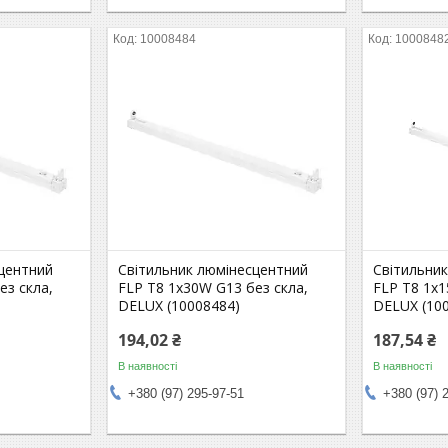
10008484
1000848
центний
Світильник люмінесцентний
Світильни
ез скла,
FLP Т8 1x30W G13 без скла,
FLP T8 1x1
DELUX (10008484)
DELUX (10
194,02 ₴
187,54 ₴
В наявності
В наявності
+380 (97) 295-97-51
+380 (97) 