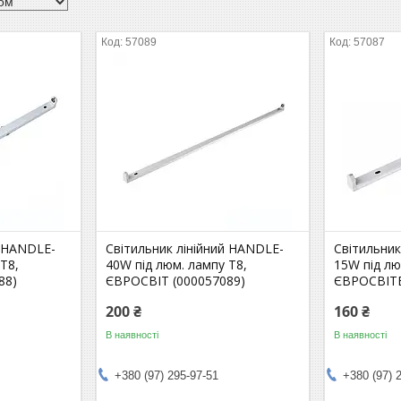
57089
57087
й HANDLE-
Світильник лінійний HANDLE-
Світильник
Т8,
40W під люм. лампу Т8,
15W під лю
88)
ЄВРОСВІТ (000057089)
ЄВРОСВІТЕ
200 ₴
160 ₴
В наявності
В наявності
+380 (97) 295-97-51
+380 (97) 