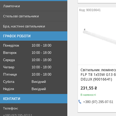
Лампочки
90016641
Стельові світильники
Бра, настінні світильники
ГРАФІК РОБОТИ
Понеділок
10:00
18:00
Вівторок
10:00
18:00
Середа
10:00
18:00
Четвер
10:00
18:00
Світильник люмінес
FLP Т8 1x55W G13 б
Пʼятниця
10:00
18:00
DELUX (90016641)
Субота
Вихідний
231,55 ₴
Неділя
Вихідний
В наявності
КОНТАКТИ
+380 (97) 295-97-51
+380 (97) 295-97-51