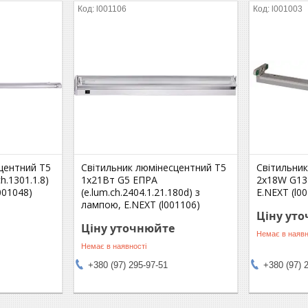
l001106
l001003
центний Т5
Світильник люмінесцентний Т5
Світильни
h.1301.1.8)
1х21Вт G5 ЕПРА
2х18W G13 (
001048)
(e.lum.ch.2404.1.21.180d) з
E.NEXT (l0
лампою, E.NEXT (l001106)
Ціну ут
Ціну уточнюйте
Немає в наявн
Немає в наявності
+380 (97) 295-97-51
+380 (97) 