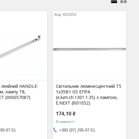
l001052
 лінійний HANDLE-
Світильник люмінесцентний Т5
м. лампу Т8,
1х35Вт G5 ЕПРА
Т (000057087)
(e.lum.ch.1301.1.35) з лампою,
E.NEXT (l001052)
174,10 ₴
В наявності
295-97-51
+380 (97) 295-97-51