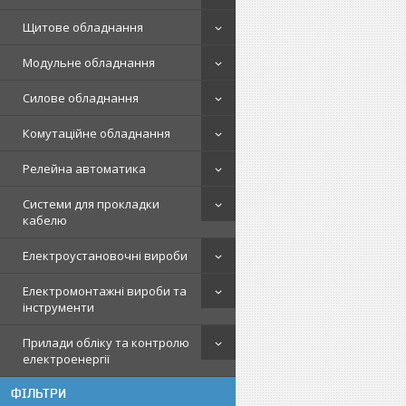
Щитове обладнання
Модульне обладнання
Силове обладнання
Комутаційне обладнання
Релейна автоматика
Системи для прокладки
кабелю
Електроустановочні вироби
Електромонтажні вироби та
інструменти
Прилади обліку та контролю
електроенергії
ФІЛЬТРИ