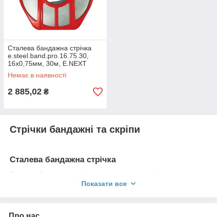
Сталева бандажна стрічка
e.steel.band.pro.16.75.30,
16х0,75мм, 30м, E.NEXT
(p040006)
Немає в наявності
2 885,02
₴
Стрічки бандажні та скріпи
Сталева бандажна стрічка
Сталева бандажна стрічка призначена для кріплення
кронштейнів та несучих елементів самонесучих ізольованих
Показати все
провідників напругою до 1 кВ на будівлях та спорудах,
залізобетонних, дерев’яних та металевих опорах в
розподільчих повітряних лінія електропередач.
Про нас