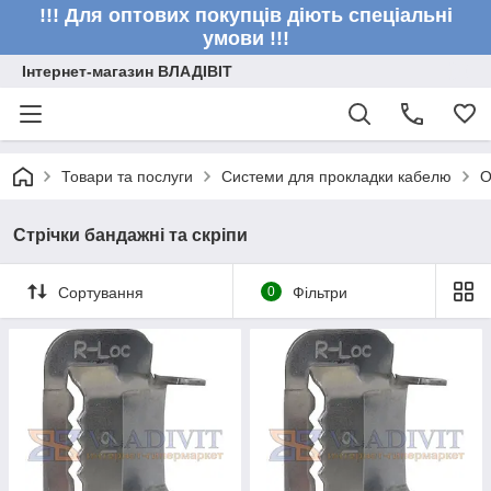
!!! Для оптових покупців діють спеціальні
умови !!!
Інтернет-магазин ВЛАДІВІТ
Товари та послуги
Системи для прокладки кабелю
О
Стрічки бандажні та скріпи
Сортування
0
Фільтри