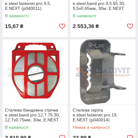
e.steel.fastener.pro.9,5,
e.steel.band.pro.9,5.65.30,
E.NEXT (p040011)
9,5х0,65мм, 30м, E.NEXT
(p040004)
В наявності
В наявності
15,67
2 553,36
₴
₴
Сталева бандажна стрічка
Сталева скріпа
e.steel.band.pro.12,7.75.30,
e.steel.fastener.pro.19,
12,7х0,75мм, 30м, E.NEXT
E.NEXT (p040014)
(p040005)
В наявності
Немає в наявності
2 810,90
23,89
₴
₴