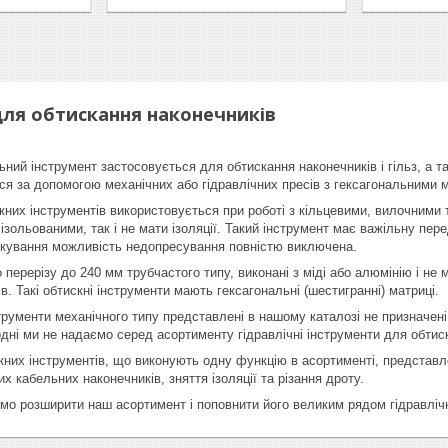
для обтискання наконечників
ий інструмент застосовується для обтискання наконечників і гільз, а так
я за допомогою механічних або гідравлічних пресів з гексагональними 
кних інструментів використовується при роботі з кільцевими, вилочними
 ізольованими, так і не мати ізоляції. Такий інструмент має важільну пе
окування можливість недопресування повністю виключена.
 перерізу до 240 мм трубчастого типу, виконані з міді або алюмінію і не
в. Такі обтискні інструменти мають гексагональні (шестигранні) матриці.
струменти механічного типу представлені в нашому каталозі не призначені
дні ми не надаємо серед асортименту гідравлічні інструменти для обтис
кних інструментів, що виконують одну функцію в асортименті, представл
х кабельних наконечників, зняття ізоляції та різання дроту.
о розширити наш асортимент і поповнити його великим рядом гідравлічн