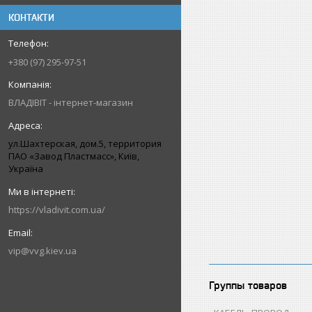
КОНТАКТИ
+380 (97) 295-97-51
ВЛАДІВІТ - інтернет-магазин
ул.Шахтерская, дом.5, территория
ПАО «Завод Пластмасс», Київ,
Україна
https://vladivit.com.ua/
vip@vvg.kiev.ua
Группы товаров