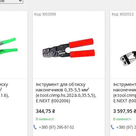
t002006
t002013
иску
Інструмент для обтиску
Інструмент
²
наконечників 0,35-5,5 мм²
наконечник
.1.6),
(e.tool.crimp.hs.202.b.0,35.5,5),
(e.tool.crim
E.NEXT (t002006)
E.NEXT (t0
344,75 ₴
3 597,95 
В наявності
В наявності
+380 (97) 295-97-51
+380 (97) 