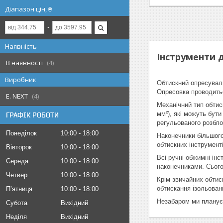
Діапазон цін, ₴
Наявність
Інструменти 
В наявності
4
Виробник
Обтискний опресувальн
Опресовка проводитьс
E. NEXT
4
Механічний тип обтис
мм²), які можуть бути
ГРАФІК РОБОТИ
регульованого розбл
Понеділок
10:00
18:00
Наконечники більшого
обтискних інструменті
Вівторок
10:00
18:00
Всі ручні обжимні ін
Середа
10:00
18:00
наконечниками. Сього
Четвер
10:00
18:00
Крім звичайних обтис
обтискання ізольовани
Пʼятниця
10:00
18:00
Незабаром ми плануєм
Субота
Вихідний
Неділя
Вихідний