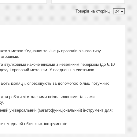
ож з метою з'єднання та кінець проводів різного типу.
матрицями.
 та втулковими наконечниками з невеликим перерізом (до 6,10
редачу і храповий механізм. У поєднанні з системою
 мають ізоляції, опресовують за допомогою більш потужних
 для роботи зі сталевими неізольованими гільзами і
ку.
ений універсальний (багатофункціональний) інструмент для:
их моделей обтискних інструментів.