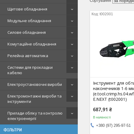
Щитове обладнання
t002001
Модульне обладнання
Силове обладнання
Комутаційне обладнання
Релейна автоматика
Системи для прокладки
кабелю
Інструмент для обт
Електроустановочні вироби
наконечників 1-6 мм
(e.tool.crimp.hs.04.wf
Електромонтажні вироби та
E.NEXT (t002001)
інструменти
687,91 ₴
Прилади обліку та контролю
В наявності
електроенергії
+380 (97) 295-97-51
ФІЛЬТРИ