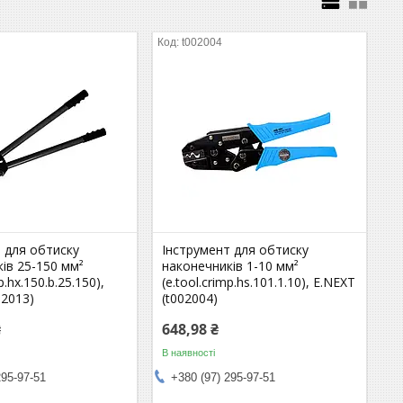
t002004
 для обтиску
Інструмент для обтиску
ів 25-150 мм²
наконечників 1-10 мм²
p.hx.150.b.25.150),
(e.tool.crimp.hs.101.1.10), E.NEXT
02013)
(t002004)
₴
648,98 ₴
В наявності
295-97-51
+380 (97) 295-97-51