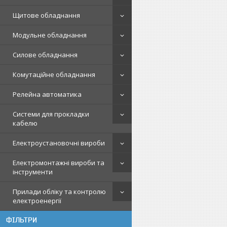
Щитове обладнання
Модульне обладнання
Силове обладнання
Комутаційне обладнання
Релейна автоматика
Системи для прокладки
кабелю
Електроустановочні вироби
Електромонтажні вироби та
інструменти
Прилади обліку та контролю
електроенергії
ФІЛЬТРИ